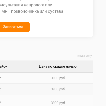
онсультация невролога или
 МРТ позвоночника или сустава
Записаться
Коды услуг
айсу
Цена по скидке ночью
б.
3900 руб.
б.
3900 руб.
б.
3900 руб.