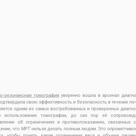
о-резонансная томография
уверенно вошла в арсенал диагно
подтвердила свою эффективность и безопасность в течение по
яется одним из самых востребованных и проверенных диагно
ю использования томографии, до сих пор её сопровож
авление об ограничениях и противопоказаниях, связанных 
ение, что МРТ нельзя делать полным людям. Это опрометчивое
го, чтобы понять, какие ограничения веса и объема пацие