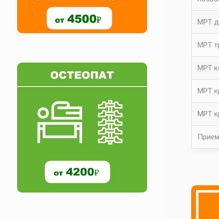
МРТ д
МРТ т
МРТ к
МРТ к
МРТ к
Прием