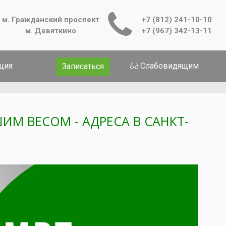
м. Гражданский проспект
+7 (812) 241-10-10
м. Девяткино
+7 (967) 342-13-11
ция
Слабовидящим
Записаться
М ВЕСОМ - АДРЕСА В САНКТ-