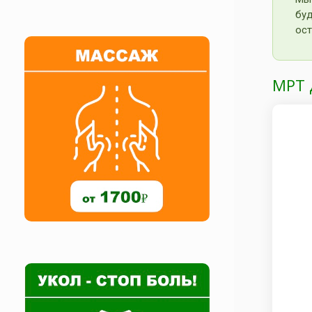
бу
ост
МРТ 