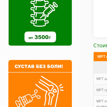
Стои
МРТ 
МРТ ш
МРТ г
МРТ п
позво