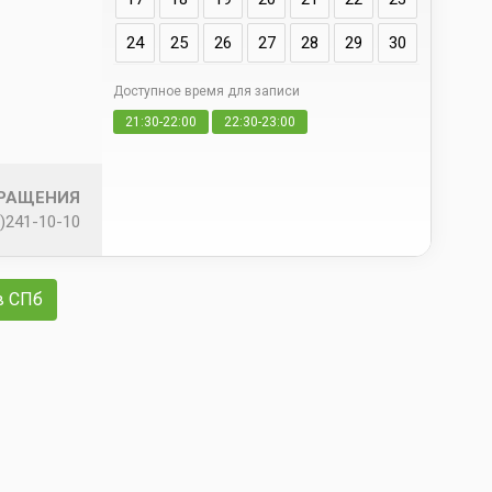
24
25
26
27
28
29
30
Доступное время для записи
Да
21:30-22:00
22:30-23:00
свои
БРАЩЕНИЯ
)241-10-10
в СПб