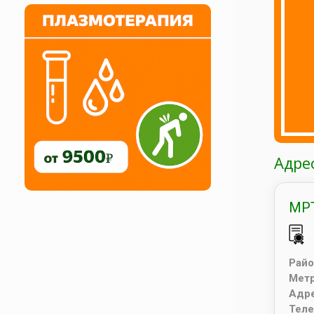
Адре
МРТ
Райо
Мет
Адр
Тел