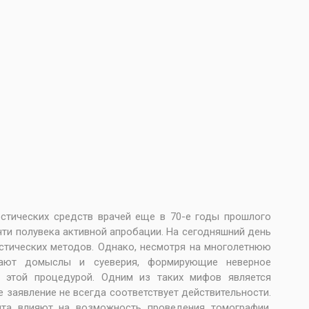
стических средств врачей еще в 70-е годы прошлого
чти полувека активной апробации. На сегодняшний день
стических методов. Однако, несмотря на многолетнюю
дают домыслы и суеверия, формирующие неверное
с этой процедурой. Одним из таких мифов является
 заявление не всегда соответствует действительности.
нта влияют на возможность проведения томографии,