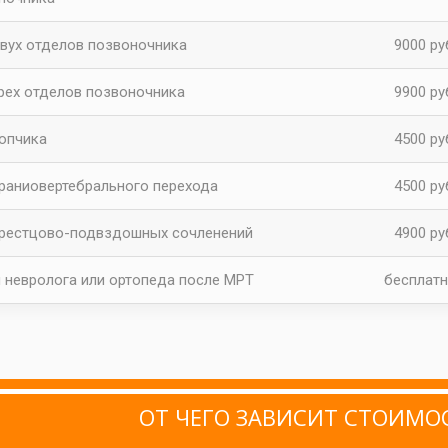
вух отделов позвоночника
9000 ру
рех отделов позвоночника
9900 ру
опчика
4500 ру
раниовертебрального перехода
4500 ру
рестцово-подвздошных сочленений
4900 ру
 невролога или ортопеда после МРТ
бесплат
ОТ ЧЕГО ЗАВИСИТ СТОИМ