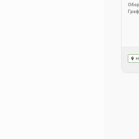
Обо
Граф
Н