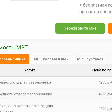
+ бесплатная к
ортопеда после
Перезвоните мне
мость МРТ
позвоночника
МРТ головы и шеи
МРТ суставов
Услуга
Цена по пр
ейного отдела позвоночника
4200 ру
рудного отдела позвоночника
4200 ру
ояснично-крестцового отдела
4200 ру
ночника