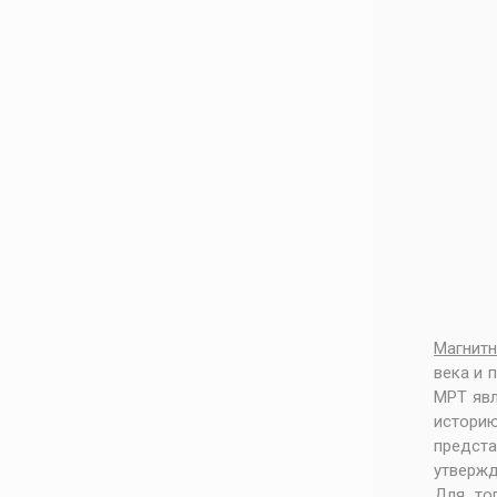
Магнитн
века и 
МРТ явл
истори
предст
утвержд
Для то