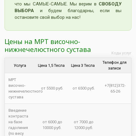
что мы САМЫЕ-САМЫЕ. Мы верим в
СВОБОДУ
ВЫБОРА
и будем благодарны, если вы
остановите свой выбор на нас!
Цены на МРТ височно-
нижнечелюстного сустава
Коды услуг
Телефон для
Услуга
Цена 1,5 Тесла
Цена 3 Тесла
записи
МРТ
височно-
+7(812)372-
от 5500 руб.
от 6500 руб.
нижнечелюстного
65-26
сустава
Введение
контраста
на базе
от 6000 до
от 7000 до
гадолиния
10000 руб.
12000 руб.
(по весу