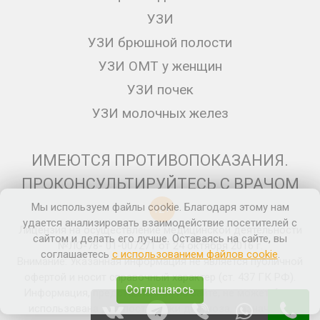
УЗИ
УЗИ брюшной полости
УЗИ ОМТ у женщин
УЗИ почек
УЗИ молочных желез
ИМЕЮТСЯ ПРОТИВОПОКАЗАНИЯ.
ПРОКОНСУЛЬТИРУЙТЕСЬ С ВРАЧОМ
Мы используем файлы cookie. Благодаря этому нам
12+
удается анализировать взаимодействие посетителей с
Лицензия на осуществление медицинской деятельности
сайтом и делать его лучше. Оставаясь на сайте, вы
№ЛО-78- 01-007271 от 24 октября 2016 г.
соглашаетесь
с использованием файлов cookie
.
Внимание: Указанная информация не является публичной
офертой и носит справочный характер (ст. 437 ГК РФ).
Соглашаюсь
Информация, представленная на сайте, не может быть
использована для постановки диагноза, назначения