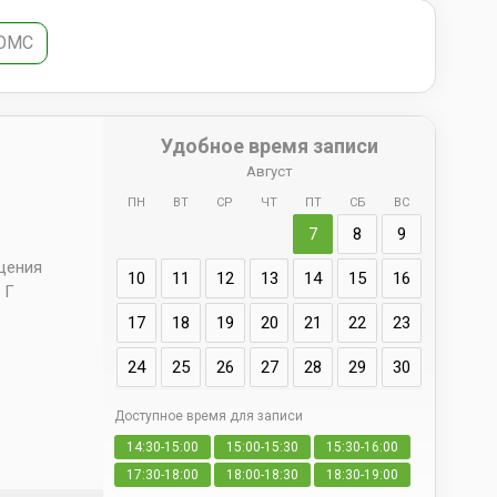
 ОМС
Удобное время записи
Август
ПН
ВТ
СР
ЧТ
ПТ
СБ
ВС
Адрес
7
8
9
д. 66 
ещения
10
11
12
13
14
15
16
 Г
17
18
19
20
21
22
23
24
25
26
27
28
29
30
Доступное время для записи
Да
14:30-15:00
15:00-15:30
15:30-16:00
свои
17:30-18:00
18:00-18:30
18:30-19:00