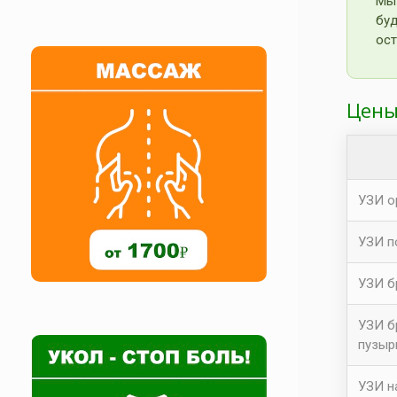
Мы
бу
ост
Цены
УЗИ о
УЗИ п
УЗИ б
УЗИ б
пузыр
УЗИ н