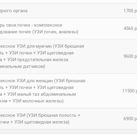
дного органа
1700 р
рь свои почки - комплексное
4560 р
дование почек (УЗИ почек, анализы)
ексное УЗИ для мужчин (УЗИ брюшная
ть + УЗИ почки + УЗИ щитовидная
9600 р
а + УЗИ предстательная железа
инальным датчиком)
ексное УЗИ для женщин (УЗИ брюшная
ть + УЗИ почки + УЗИ щитовидная
11500 
а + УЗИ малый таз абдоминальным
ком + УЗИ молочные железы)
ексное УЗИ (УЗИ брюшная полость +
6900 р
очки + УЗИ щитовидная железа)