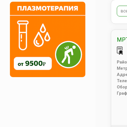
вс
МРТ
Райо
Мет
Адр
Тел
Обо
Граф