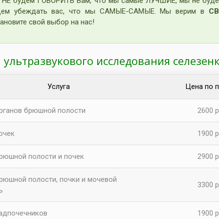
 НЕ будем ГОВОРИТЬ Вам, что мы самые ЛУЧШИЕ, мы не буде
дем убеждать вас, что мы САМЫЕ-САМЫЕ. Мы верим в
СВ
ановите свой выбор на нас!
 ультразвукового исследования селезен
Услуга
Цена по 
рганов брюшной полости
2600 р
очек
1900 р
рюшной полости и почек
2900 р
рюшной полости, почки и мочевой
3300 р
ь
адпочечников
1900 р