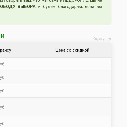
м говорить вам, что мы самые НЕДОРОГИЕ, мы не
ОБОДУ ВЫБОРА
и будем благодарны, если вы
ки
Коды услуг
прайсу
Цена со скидкой
уб.
уб.
уб.
уб.
уб.