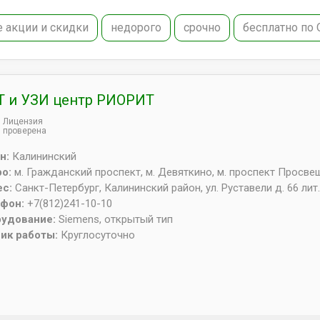
е акции и скидки
недорого
срочно
бесплатно по
 и УЗИ центр РИОРИТ
Лицензия
проверена
н:
Калининский
ро:
м. Гражданский проспект, м. Девяткино, м. проспект Просв
ес:
Санкт-Петербург
,
Калининский район, ул. Руставели д. 66 лит.
ефон:
+7(812)241-10-10
рудование:
Siemens, открытый тип
ик работы:
Круглосуточно