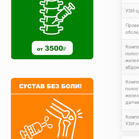
УЗИ о
Прове
обсле
Компл
полос
желез
абдом
Компл
полос
желез
датчи
Компл
УЗИ п