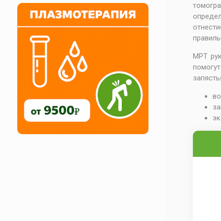
томогра
определ
отнест
правиль
МРТ рук
помогут
запястья
во
за
эк