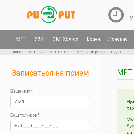
М
МРТ
УЗИ
ЭКГ Холтер
Врачи
Лечение
Главная
МРТ в СПб
МРТ 1,5 Тесла
МРТ кисти руки и пальцев
МРТ
Записаться на прием
Ваше имя*:
Ну
пар
Ваш телефон*
:
Мы
бу
ост