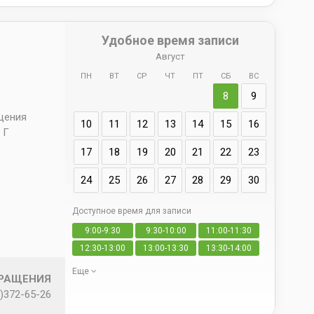
Удобное время записи
Август
ПН
ВТ
СР
ЧТ
ПТ
СБ
ВС
Адрес
8
9
д. 66 
ещения
10
11
12
13
14
15
16
 Г
17
18
19
20
21
22
23
24
25
26
27
28
29
30
Доступное время для записи
Да
9:00-9:30
9:30-10:00
11:00-11:30
свои
12:30-13:00
13:00-13:30
13:30-14:00
Еще
БРАЩЕНИЯ
)372-65-26