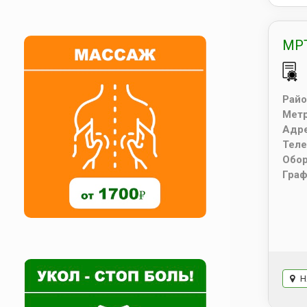
МРТ
Райо
Мет
Адр
Тел
Обо
Граф
Н