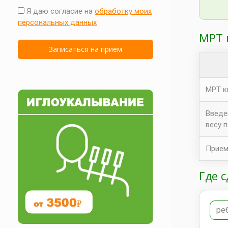
Я даю согласие на
обработку моих
персональных данных
МРТ 
МРТ к
Введе
весу 
Прием
Где 
ре