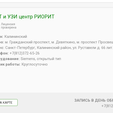
 и УЗИ центр РИОРИТ
Лицензия
проверена
н:
Калининский
ро:
м. Гражданский проспект, м. Девяткино, м. проспект Просв
ес:
Санкт-Петербург
,
Калининский район, ул. Руставели д. 66 лит.
ефон:
+7(812)372-65-26
рудование:
Siemens, открытый тип
ик работы:
Круглосуточно
ЗАПИСЬ В ДЕНЬ О
А КАРТЕ
+7(812