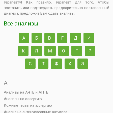
терапевту
! Как правило, терапевт для того, чтобы
поставить или подтвердить предварительно поставленный
диагноз, предложит Вам сдать анализы.
Все анализы
А
Б
В
Г
Д
И
К
Л
М
О
П
Р
С
Т
Ф
Х
Э
А
Анализы на АЧТВ и АПТВ
Анализы на аллергию
Кожные тесты на аллергию
Анализ на антинуклеарные антитела