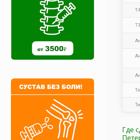
Т
Т
Ан
Ан
Ан
Те
Ти
Где 
Пете