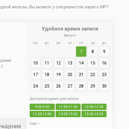
идной железы, Вы можете у специалистов нашего МРТ
Удобное время записи
Август
ПН
ВТ
СР
ЧТ
ПТ
СБ
ВС
Адрес
7
8
9
д. 66 
ещения
10
11
12
13
14
15
16
 Г
17
18
19
20
21
22
23
24
25
26
27
28
29
30
Доступное время для записи
Да
9:00-9:30
11:00-11:30
12:00-12:30
свои
12:30-13:00
14:30-15:00
15:00-15:30
Еще
БРАЩЕНИЯ