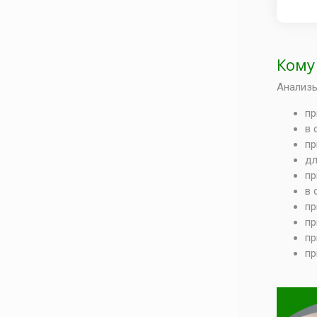
Кому
Анализы
пр
в 
пр
дл
пр
в 
пр
пр
пр
пр