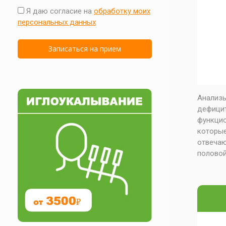
Я даю согласие на
обработку моих
персональных данных
Анализ
дефици
функцио
которые
отвеча
половой