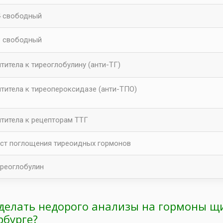
4 свободный
3 свободный
титела к тиреоглобулину (анти-ТГ)
титела к тирeопeроксидазe (анти-ТПО)
титела к рецепторам ТТГ
ст поглощения тиреоидных гормонов
реоглобулин
сделать недорого анализы на гормоны щ
рбурге?