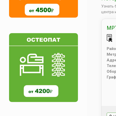
Узнать 
центра 
МРТ
Райо
Мет
Адр
Тел
Обо
Граф