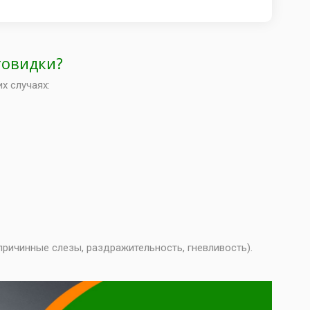
товидки?
х случаях:
причинные слезы, раздражительность, гневливость).