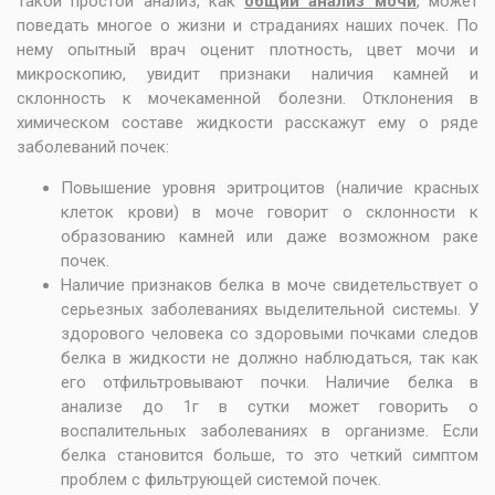
Такой простой анализ, как
общий анализ мочи
, может
поведать многое о жизни и страданиях наших почек. По
нему опытный врач оценит плотность, цвет мочи и
микроскопию, увидит признаки наличия камней и
склонность к мочекаменной болезни. Отклонения в
химическом составе жидкости расскажут ему о ряде
заболеваний почек:
Повышение уровня эритроцитов (наличие красных
клеток крови) в моче говорит о склонности к
образованию камней или даже возможном раке
почек.
Наличие признаков белка в моче свидетельствует о
серьезных заболеваниях выделительной системы. У
здорового человека со здоровыми почками следов
белка в жидкости не должно наблюдаться, так как
его отфильтровывают почки. Наличие белка в
анализе до 1г в сутки может говорить о
воспалительных заболеваниях в организме. Если
белка становится больше, то это четкий симптом
проблем с фильтрующей системой почек.