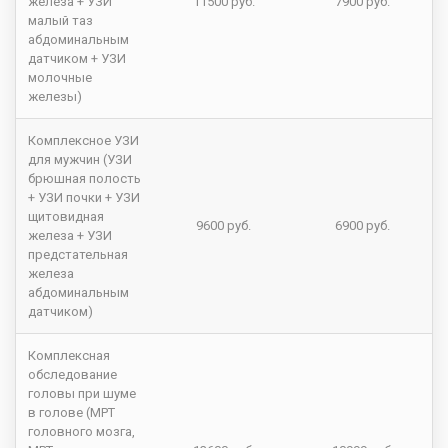
железа + УЗИ
11500 руб.
7900 руб.
малый таз
абдоминальным
датчиком + УЗИ
молочные
железы)
Комплексное УЗИ
для мужчин (УЗИ
брюшная полость
+ УЗИ почки + УЗИ
щитовидная
9600 руб.
6900 руб.
железа + УЗИ
предстательная
железа
абдоминальным
датчиком)
Комплексная
обследование
головы при шуме
в голове (МРТ
головного мозга,