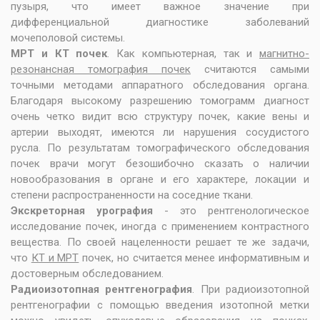
пузыря, что имеет важное значение при
дифференциальной диагностике заболеваний
мочеполовой системы.
МРТ и КТ почек
. Как компьютерная, так и
магнитно-
резонансная томография почек
считаются самыми
точными методами аппаратного обследования органа.
Благодаря высокому разрешению томограмм диагност
очень четко видит всю структуру почек, какие вены и
артерии выходят, имеются ли нарушения сосудистого
русла. По результатам томографического обследования
почек врачи могут безошибочно сказать о наличии
новообразования в органе и его характере, локации и
степени распространенности на соседние ткани.
Экскреторная урография
- это рентгенологическое
исследование почек, иногда с применением контрастного
вещества. По своей нацеленности решает те же задачи,
что
КТ и МРТ
почек, но считается менее информативным и
достоверным обследованием.
Радиоизотопная рентгенография
. При радиоизотопной
рентгенографии с помощью введения изотопной метки