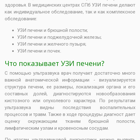
здоровья. В медицинских центрах СПб УЗИ печени делают
как индивидуальное обследование, так и как комплексное
обследование:
УЗИ печени и брюшной полости
;
УЗИ печени и
поджелудочной железы
;
УЗИ печени и
желчного пузыря
;
УЗИ печени и почек.
Что показывает УЗИ печени?
С помощью ультразвука врач получает достаточно много
важной анатомической информации - визуализируется
структура печени, ее размеры, локализация органа и его
составных долей, диагностируются новообразования
кистозного или опухолевого характера. По результатам
ультразвука видны последствия воспалительных
процессов и травм. Также в ходе процедуры диагност дает
оценку окружающим тканям брюшной полости,
лимфатическим узлам и кровеносным сосудам.
По итогам
ультразвуковой диагностики
можно выявить