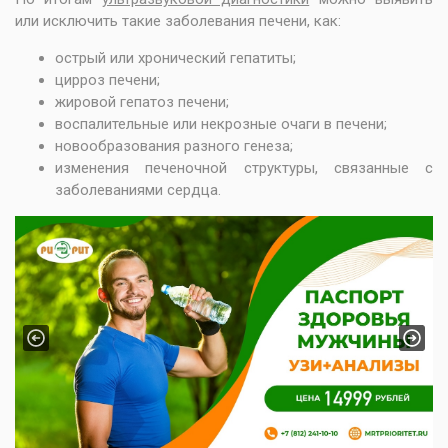
или исключить такие заболевания печени, как:
острый или хронический гепатиты;
цирроз печени;
жировой гепатоз печени;
воспалительные или некрозные очаги в печени;
новообразования разного генеза;
изменения печеночной структуры, связанные с
заболеваниями сердца.
Previous
Next