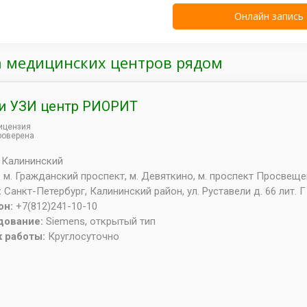
а медицинских центров рядом
и УЗИ центр РИОРИТ
ицензия
роверена
:
Калининский
:
м. Гражданский проспект, м. Девяткино, м. проспект Просвещ
:
Санкт-Петербург
,
Калининский район, ул. Руставели д. 66 лит. Г
он:
+7(812)241-10-10
дование:
Siemens, открытый тип
к работы:
Круглосуточно