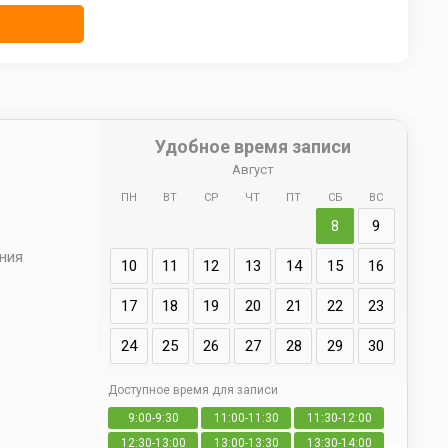
Удобное время записи
Август
ПН
ВТ
СР
ЧТ
ПТ
СБ
ВС
Ад
8
9
66 
ения
10
11
12
13
14
15
16
17
18
19
20
21
22
23
24
25
26
27
28
29
30
Доступное время для записи
9:00-9:30
11:00-11:30
11:30-12:00
св
12:30-13:00
13:00-13:30
13:30-14:00