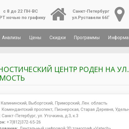
с 8 до 22 ПН-ВС
Санкт-Петербург
РТ ночью по графику
ул.Руставели 66Г
Анализы
Цены
Скидки
Программы
Информа
НОСТИЧЕСКИЙ ЦЕНТР РОДЕН НА УЛ.
МОСТЬ
:
Калининский, Выборгский, Приморский, Лен. область
:
Комендантский проспект, Пионерская, Старая Деревня, Удель
:
Санкт-Петербург, ул. Уточкина, д.3, к.3
он:
+7(812)372-65-26
дование:
Дентальный цифровой 3D томограф «Vatech»