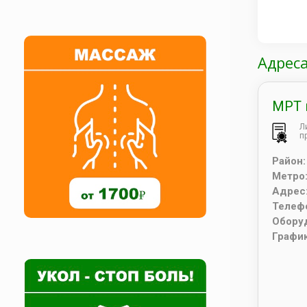
Адрес
МРТ 
Л
п
Район
Метро
Адрес
Телеф
Обору
Графи