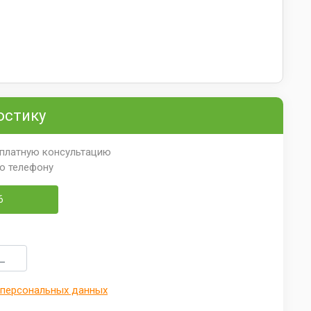
остику
сплатную консультацию
по телефону
6
 персональных данных