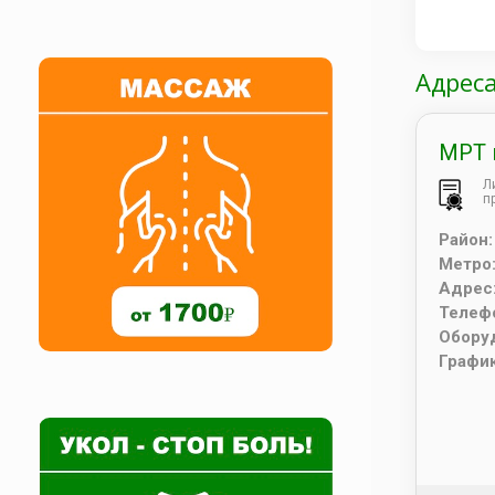
Адрес
МРТ 
Л
п
Район
Метро
Адрес
Телеф
Обору
Графи