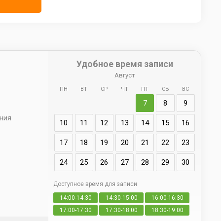
Удобное время записи
Август
ПН
ВТ
СР
ЧТ
ПТ
СБ
ВС
Ад
7
8
9
66 
ения
10
11
12
13
14
15
16
17
18
19
20
21
22
23
24
25
26
27
28
29
30
Доступное время для записи
14:00-14:30
14:30-15:00
16:00-16:30
св
17:00-17:30
17:30-18:00
18:30-19:00