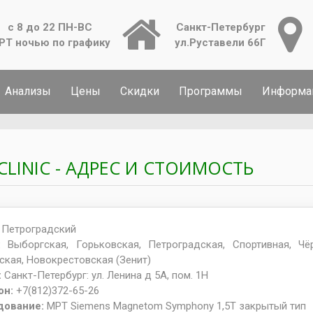
с 8 до 22 ПН-ВС
Санкт-Петербург
РТ ночью по графику
ул.Руставели 66Г
Анализы
Цены
Скидки
Программы
Информа
CLINIC - АДРЕС И СТОИМОСТЬ
:
Петроградский
о:
Выборгская, Горьковская, Петроградская, Спортивная, Чё
ская, Новокрестовская (Зенит)
:
Санкт-Петербург: ул. Ленина д 5А, пом. 1Н
он:
+7(812)372-65-26
дование:
МРТ Siemens Magnetom Symphony 1,5T закрытый тип