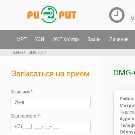
М
МРТ
УЗИ
ЭКГ Холтер
Врачи
Лечение
Главная
DMG-clinic
DMG-
Записаться на прием
Ваше имя*:
Район
Метр
Чкалов
Ваш телефон*
:
Адрес
Телеф
Обору