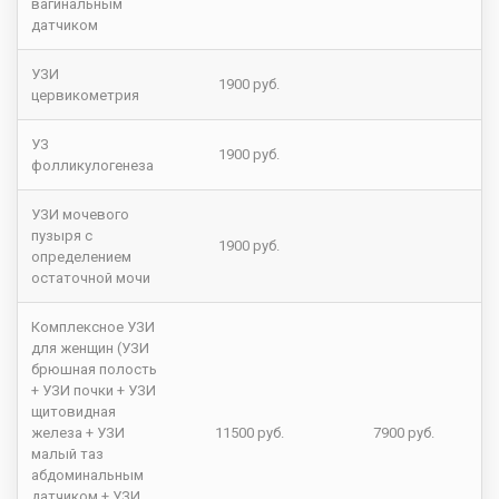
вагинальным
датчиком
УЗИ
1900 руб.
цервикометрия
УЗ
1900 руб.
фолликулогенеза
УЗИ мочевого
пузыря с
1900 руб.
определением
остаточной мочи
Комплексное УЗИ
для женщин (УЗИ
брюшная полость
+ УЗИ почки + УЗИ
щитовидная
железа + УЗИ
11500 руб.
7900 руб.
малый таз
абдоминальным
датчиком + УЗИ