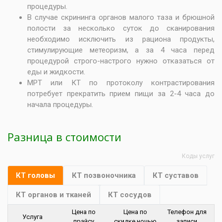
процедуры.
В случае скрининга органов малого таза и брюшной
полости за несколько суток до сканирования
необходимо исключить из рациона продукты,
стимулирующие метеоризм, а за 4 часа перед
процедурой строго-настрого нужно отказаться от
еды и жидкости.
МРТ или КТ по протоколу контрастирования
потребует прекратить прием пищи за 2-4 часа до
начала процедуры.
Разница в стоимости
Коды услуг
КТ головы
КТ позвоночника
КТ суставов
КТ органов и тканей
КТ сосудов
Цена по
Цена по
Телефон для
Услуга
прайсу
скидке ночью
записи