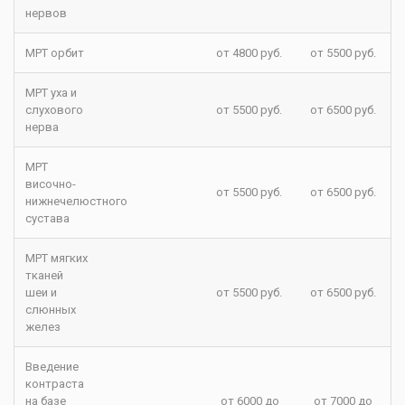
нервов
МРТ орбит
от 4800 руб.
от 5500 руб.
МРТ уха и
слухового
от 5500 руб.
от 6500 руб.
нерва
МРТ
височно-
от 5500 руб.
от 6500 руб.
нижнечелюстного
сустава
МРТ мягких
тканей
шеи и
от 5500 руб.
от 6500 руб.
слюнных
желез
Введение
контраста
на базе
от 6000 до
от 7000 до