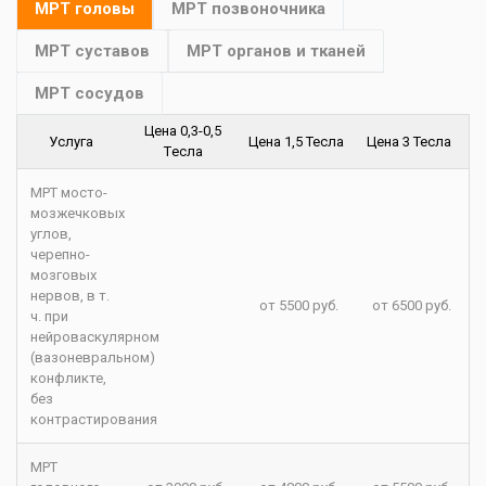
МРТ головы
МРТ позвоночника
МРТ суставов
МРТ органов и тканей
МРТ сосудов
Цена 0,3-0,5
Услуга
Цена 1,5 Тесла
Цена 3 Тесла
Tесла
МРТ мосто-
мозжечковых
углов,
черепно-
мозговых
нервов, в т.
от 5500 руб.
от 6500 руб.
ч. при
нейроваскулярном
(вазоневральном)
конфликте,
без
контрастирования
МРТ