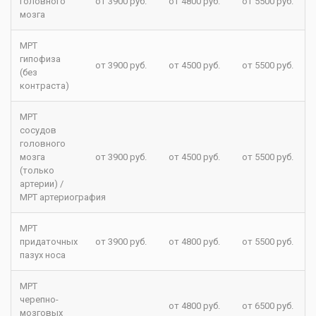
головного
от 3900 руб.
от 4800 руб.
от 5500 руб.
мозга
МРТ
гипофиза
от 3900 руб.
от 4500 руб.
от 5500 руб.
(без
контраста)
МРТ
сосудов
головного
мозга
от 3900 руб.
от 4500 руб.
от 5500 руб.
(только
артерии) /
МРТ артериография
МРТ
придаточных
от 3900 руб.
от 4800 руб.
от 5500 руб.
пазух носа
МРТ
черепно-
от 4800 руб.
от 6500 руб.
мозговых