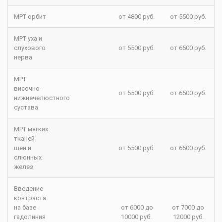
МРТ орбит
от 4800 руб.
от 5500 руб.
МРТ уха и
слухового
от 5500 руб.
от 6500 руб.
нерва
МРТ
височно-
от 5500 руб.
от 6500 руб.
нижнечелюстного
сустава
МРТ мягких
тканей
шеи и
от 5500 руб.
от 6500 руб.
слюнных
желез
Введение
контраста
на базе
от 6000 до
от 7000 до
гадолиния
10000 руб.
12000 руб.