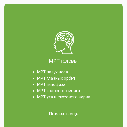
МРТ головы
МРТ пазух носа
МРТ глазных орбит
МРТ гипофиза
МРТ головного мозга
МРТ уха и слухового нерва
Показать ещё