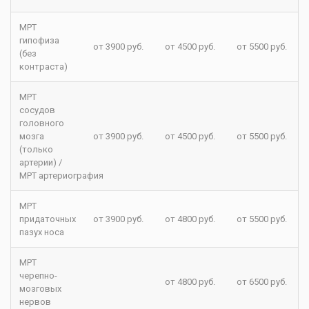
МРТ
гипофиза
от 3900 руб.
от 4500 руб.
от 5500 руб.
(без
контраста)
МРТ
сосудов
головного
мозга
от 3900 руб.
от 4500 руб.
от 5500 руб.
(только
артерии) /
МРТ артериография
МРТ
придаточных
от 3900 руб.
от 4800 руб.
от 5500 руб.
пазух носа
МРТ
черепно-
от 4800 руб.
от 6500 руб.
мозговых
нервов