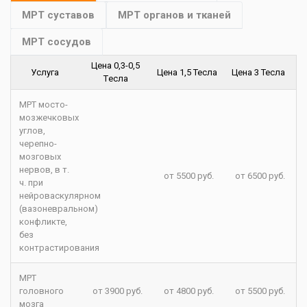
МРТ суставов
МРТ органов и тканей
МРТ сосудов
Цена 0,3-0,5
Услуга
Цена 1,5 Тесла
Цена 3 Тесла
Tесла
МРТ мосто-
мозжечковых
углов,
черепно-
мозговых
нервов, в т.
от 5500 руб.
от 6500 руб.
ч. при
нейроваскулярном
(вазоневральном)
конфликте,
без
контрастирования
МРТ
головного
от 3900 руб.
от 4800 руб.
от 5500 руб.
мозга