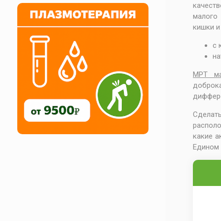
качеств
малого 
кишки и
с 
на
МРТ ма
доброк
диффере
Сделать
располо
какие а
Едином ц