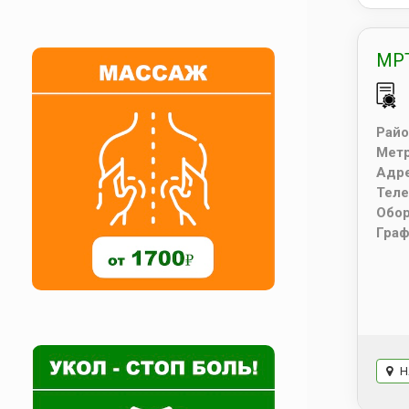
МРТ
Райо
Мет
Адр
Тел
Обо
Граф
Н