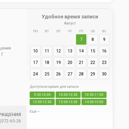
Удобное время записи
Август
ПН
ВТ
СР
ЧТ
ПТ
СБ
ВС
Адрес
7
8
9
д. 66 
ещения
10
11
12
13
14
15
16
 Г
17
18
19
20
21
22
23
24
25
26
27
28
29
30
Доступное время для записи
Да
9:30-10:00
10:00-10:30
10:30-11:00
свои
12:00-12:30
13:00-13:30
14:30-15:00
Еще
БРАЩЕНИЯ
)372-65-26