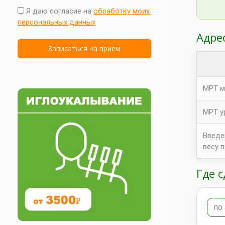
Я даю согласие на
обработку моих
персональных данных
Адре
МРТ м
МРТ у
Введе
весу 
Где 
по