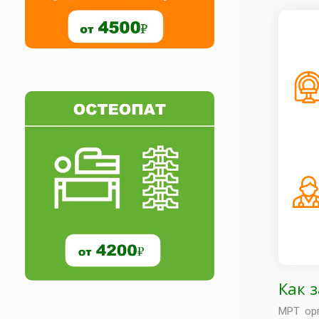
Как 
МРТ орг