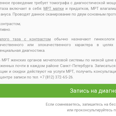
енное проведение требует томографа с диагностической мощн
таза включает в себя:
МРТ матки
и придатков, МРТ влагали
 ануса. Проводят данное сканирование по двум основным прот
контрастом;
тивно.
лого таза с контрастом
обычно назначают гинекологи 
ачественного или злокачественного характера в целях
нциальная диагностика.
 МРТ женских органов мочеполовой системы по низкой цене в
женных почти в каждом районе Санкт-Петербурга. Записаться 
кции и скидки действуют на услуги МРТ, получить консульта
ентре записи по тел. +7 (812) 372-65-26.
Запись на диагн
Если сомневаетесь, запишитесь на бе
или проконсультируйтесь 