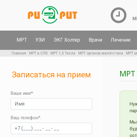
М
МРТ
УЗИ
ЭКГ Холтер
Врачи
Лечение
Главная
МРТ в СПб
МРТ 1,5 Тесла
МРТ органов малого таза
МРТ м
МРТ
Записаться на прием
Ваше имя*:
Ну
пар
Ваш телефон*
:
Мы
бу
ост