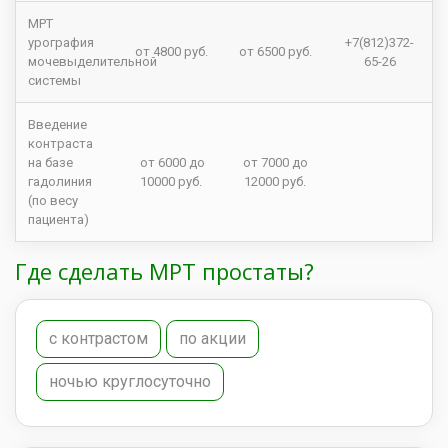
МРТ
урография
+7(812)372-
от 4800 руб.
от 6500 руб.
мочевыделительной
65-26
системы
Введение
контраста
на базе
от 6000 до
от 7000 до
гадолиния
10000 руб.
12000 руб.
(по весу
пациента)
Где сделать МРТ простаты?
с контрастом
по акции
ночью круглосуточно