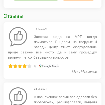
беременности.
сопровождающий не имел металлических
имплантов и искусственных вводителей ритма в
теле.
Отзывы
16.10.2026
Заезжал сюда на МРТ, когда
прихватило. В целом, на твердые 4
звезды центр тянет: оборудование
вроде свежее, все чисто, да и саму процедуру
провели четко, без лишних вопросов.
4
Макс Максимов
24.05.2024
В назначенное время всё сделали без
проволочек, расшифровали, выдали