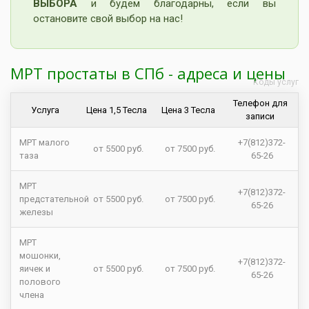
ВЫБОРА
и будем благодарны, если вы
остановите свой выбор на нас!
МРТ простаты в СПб - адреса и цены
Коды услуг
Телефон для
Услуга
Цена 1,5 Тесла
Цена 3 Тесла
записи
МРТ малого
+7(812)372-
от 5500 руб.
от 7500 руб.
таза
65-26
МРТ
+7(812)372-
предстательной
от 5500 руб.
от 7500 руб.
65-26
железы
МРТ
мошонки,
+7(812)372-
яичек и
от 5500 руб.
от 7500 руб.
65-26
полового
члена