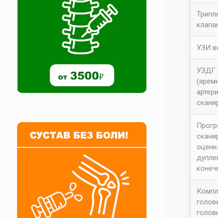
Трипл
клапа
УЗИ в
УЗДГ 
(ярем
артер
скани
Прогр
скани
оценк
дупле
конеч
Компл
голов
голов