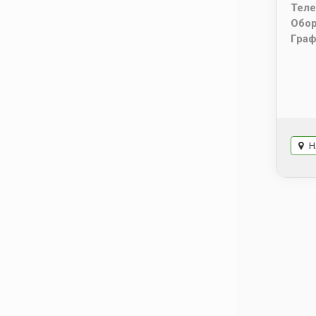
Тел
Обо
Граф
Н