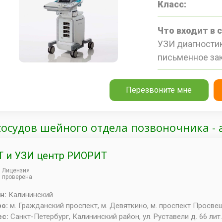
Класс:
Что входит в 
УЗИ диагностик
письменное за
Перезвоните мне
сосудов шейного отдела позвоночника - 
 и УЗИ центр РИОРИТ
Лицензия
проверена
н:
Калининский
ро:
м. Гражданский проспект, м. Девяткино, м. проспект Просв
ес:
Санкт-Петербург
,
Калининский район, ул. Руставели д. 66 лит.