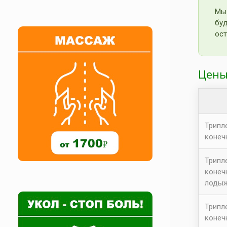
Мы
бу
ост
Цен
Трипл
конеч
Трипл
конеч
лодыж
Трипл
конеч