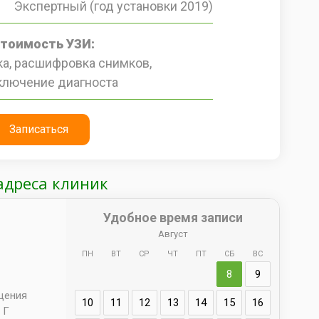
Экспертный (год установки 2019)
стоимость УЗИ:
а, расшифровка снимков,
ключение диагноста
Записаться
адреса клиник
Удобное время записи
Август
ПН
ВТ
СР
ЧТ
ПТ
СБ
ВС
Адрес
8
9
д. 66 
ещения
10
11
12
13
14
15
16
 Г