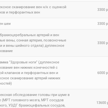
ексное сканирование вен н/к с оценкой
3300 р
нов и перфорантных вен
ен шеи
3300 р
брахиоцеребральных артерий и вен
ные вены, сонная артерия, позвоночные
3300 р
ии и вены шейного отдела) дуплексное
рование
амма "Здоровые ноги" (дуплексное
рование вен нижних конечностей с
ой клапанов и перфорантных вен и
6000 р
ксное сканирование артерий нижних
ностей)
ексная обследование головы при шуме в
е (МРТ головного мозга, МРТ сосудов
13600 
ного, УЗДГ брахиоцефальных сосудов,