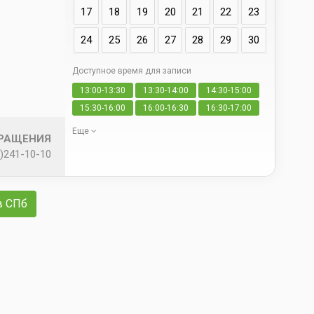
17
18
19
20
21
22
23
24
25
26
27
28
29
30
Доступное время для записи
Да
13:00-13:30
13:30-14:00
14:30-15:00
свои
15:30-16:00
16:00-16:30
16:30-17:00
Еще
БРАЩЕНИЯ
)241-10-10
в СПб