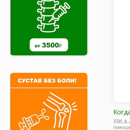
Когд
УЗИ в 
помощи