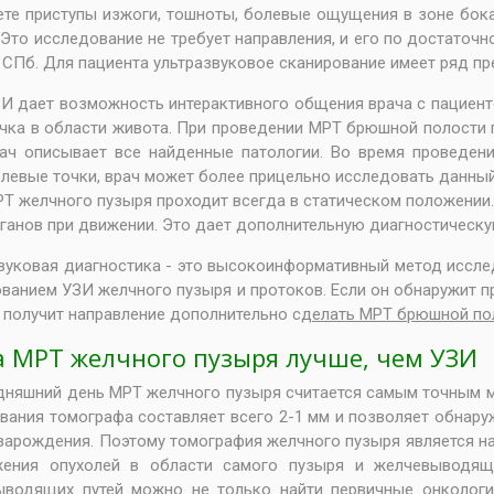
ете приступы изжоги, тошноты, болевые ощущения в зоне бока
 Это исследование не требует направления, и его по достаточ
 СПб. Для пациента ультразвуковое сканирование имеет ряд п
И дает возможность интерактивного общения врача с пациенто
чка в области живота. При проведении
МРТ брюшной полости 
ач описывает все найденные патологии. Во время проведен
левые точки, врач может более прицельно исследовать данный
Т желчного пузыря проходит всегда в статическом положении.
ганов при движении. Это дает дополнительную диагностическ
вуковая диагностика - это высокоинформативный метод исслед
ванием УЗИ желчного пузыря и протоков. Если он обнаружит п
 получит направление дополнительно с
делать МРТ брюшной пол
а МРТ желчного пузыря лучше, чем УЗИ
дняшний день МРТ желчного пузыря считается самым точным м
вания томографа составляет всего 2-1 мм и позволяет обнар
зарождения. Поэтому томография
желчного пузыря является 
жения опухолей в области самого пузыря и желчевыводя
ыводящих путей
можно не только найти первичные онкологич