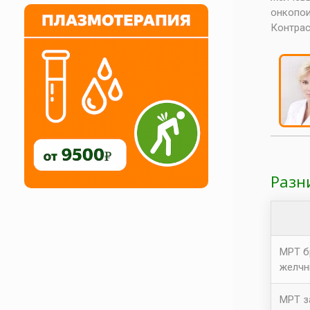
онкопои
Контрас
Разн
МРТ б
желчн
МРТ з