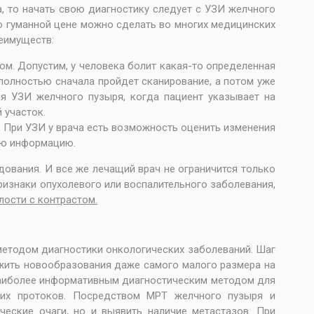
, то начать свою диагностику следует с УЗИ желчного
но гуманной цене можно сделать во многих медицинских
реимуществ:
м. Допустим, у человека болит какая-то определенная
полностью
сначала пройдет сканирование, а потом уже
ия УЗИ желчного пузыря, когда пациент указывает на
 участок.
 При УЗИ у врача есть возможность оценить изменения
ую информацию.
ования. И все же лечащий врач не ограничится только
ризнаки опухолевого или воспалительного заболевания,
ости с контрастом.
етодом диагностики онкологических заболеваний. Шаг
ужить новообразования даже самого малого размера на
наиболее информативным диагностическим методом для
щих протоков. Посредством
МРТ желчного пузыря и
еские очаги, но и выявить наличие метастазов. При