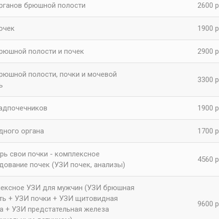
рганов брюшной полости
2600 р
очек
1900 р
рюшной полости и почек
2900 р
рюшной полости, почки и мочевой
3300 р
ь
адпочечников
1900 р
дного органа
1700 р
рь свои почки - комплексное
4560 р
дование почек (УЗИ почек, анализы)
ексное УЗИ для мужчин (УЗИ брюшная
ть + УЗИ почки + УЗИ щитовидная
9600 р
а + УЗИ предстательная железа