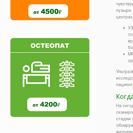
чувству
пузыря.
центрах
УЗ
то
вр
бо
МР
ор
Ультраз
исследо
пациент
Когд
На сего
сканиро
стадии 
обнару
желчев