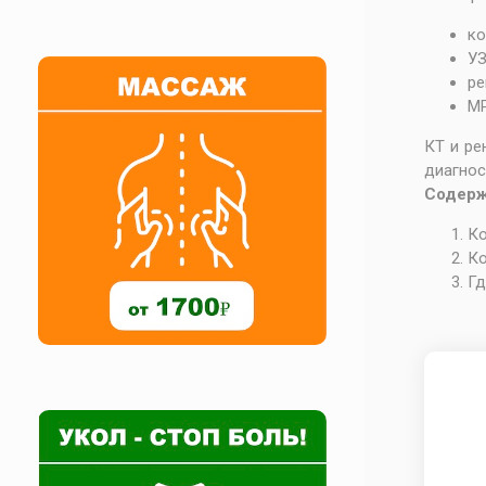
ко
УЗ
ре
МР
КТ и ре
диагнос
Содерж
Ко
Ко
Гд