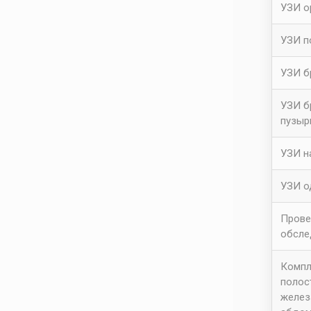
УЗИ о
УЗИ п
УЗИ б
УЗИ б
пузыр
УЗИ н
УЗИ о
Прове
обсле
Компл
полос
желез