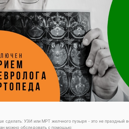
ше сделать: УЗИ или МРТ желчного пузыря - это не праздный 
ган можно обследовать с помощью: