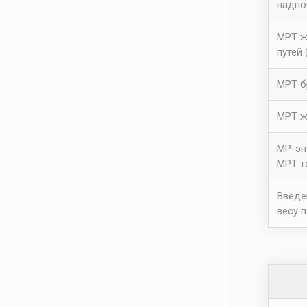
надпо
МРТ ж
путей
МРТ б
МРТ ж
МР-эн
МРТ т
Введе
весу 