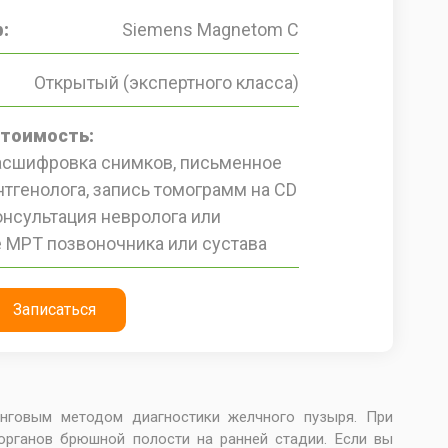
:
Siemens Magnetom C
Открытый (экспертного класса)
стоимость:
расшифровка снимков, письменное
тгенолога, запись томограмм на CD
онсультация невролога или
 МРТ позвоночника или сустава
Записаться
нговым методом диагностики желчного пузыря. При
органов брюшной полости на ранней стадии. Если вы