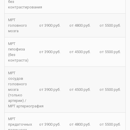
без
контрастирования
МРТ
головного
от 3900 руб.
от 4800 руб.
от 5500 руб.
мозга
МРТ
гипофиза
от 3900 руб.
от 4500 руб.
от 5500 руб.
(без
контраста)
МРТ
сосудов
головного
мозга
от 3900 руб.
от 4500 руб.
от 5500 руб.
(только
артерии) /
МРТ артериография
МРТ
придаточных
от 3900 руб.
от 4800 руб.
от 5500 руб.
пазух носа