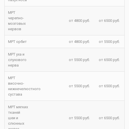
МРТ
черепно-
от 4800 руб.
от 6500 руб.
мозговых
нервов
МРТ орбит
от 4800 руб.
от 5500 руб.
МРТ уха и
слухового
от 5500 руб.
от 6500 руб.
нерва
МРТ
височно-
от 5500 руб.
от 6500 руб.
нижнечелюстного
сустава
МРТ мягких
тканей
шеи и
от 5500 руб.
от 6500 руб.
слюнных
желез