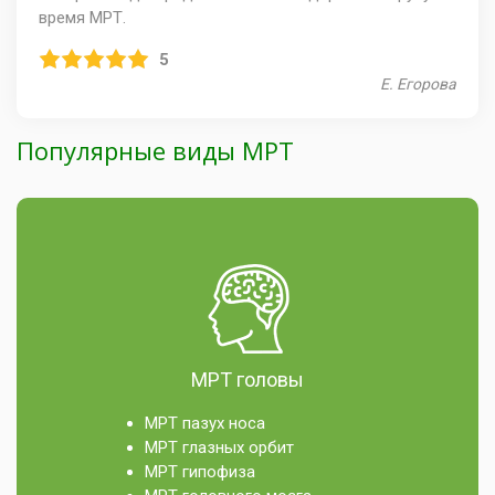
время МРТ.
5
Е. Егорова
Популярные виды МРТ
МРТ головы
МРТ пазух носа
МРТ глазных орбит
МРТ гипофиза