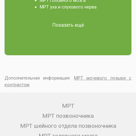
МРТ головного мозга
МРТ уха и слухового нерва
Показать ещё
Дополнительная информация:
МРТ мочевого пузыря с
контрастом
МРТ
МРТ позвоночника
МРТ шейного отдела позвоночника
МРТ головного мозга