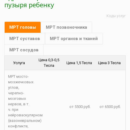
пузыря ребенку
Коды услуг
МРТ головы
МРТ позвоночника
МРТ суставов
МРТ органов и тканей
МРТ сосудов
Цена 0,3-0,5
Услуга
Цена 1,5 Тесла
Цена 3 Тесла
Tесла
МРТ мосто-
мозжечковых
углов,
черепно-
мозговых
нервов, в т.
от 5500 руб.
от 6500 руб.
ч. при
нейроваскулярном
(вазоневральном)
конфликте,