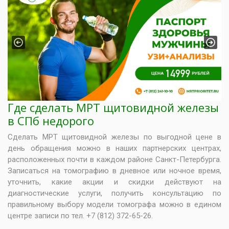
Previous
Next
Где сделать МРТ щитовидной железы
в СПб недорого
Сделать МРТ щитовидной железы по выгодной цене в
день обращения можно в наших партнерских центрах,
расположенных почти в каждом районе Санкт-Петербурга.
Записаться на томографию в дневное или ночное время,
уточнить, какие акции и скидки действуют на
диагностические услуги, получить консультацию по
правильному выбору модели томографа можно в едином
центре записи по тел. +7 (812) 372-65-26.