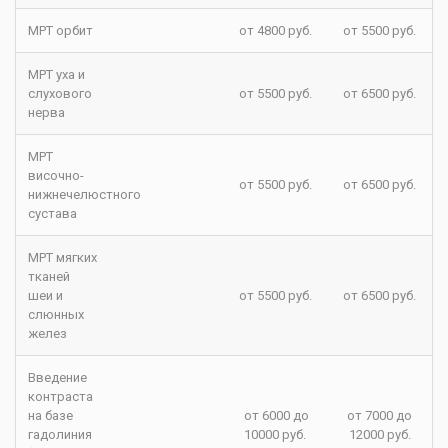
МРТ орбит
от 4800 руб.
от 5500 руб.
МРТ уха и
слухового
от 5500 руб.
от 6500 руб.
нерва
МРТ
височно-
от 5500 руб.
от 6500 руб.
нижнечелюстного
сустава
МРТ мягких
тканей
шеи и
от 5500 руб.
от 6500 руб.
слюнных
желез
Введение
контраста
на базе
от 6000 до
от 7000 до
гадолиния
10000 руб.
12000 руб.