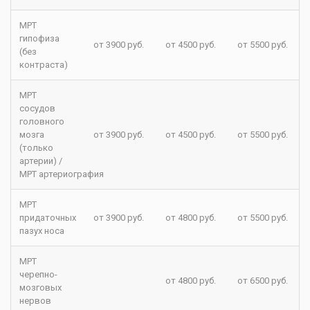
МРТ
гипофиза
от 3900 руб.
от 4500 руб.
от 5500 руб.
(без
контраста)
МРТ
сосудов
головного
мозга
от 3900 руб.
от 4500 руб.
от 5500 руб.
(только
артерии) /
МРТ артериография
МРТ
придаточных
от 3900 руб.
от 4800 руб.
от 5500 руб.
пазух носа
МРТ
черепно-
от 4800 руб.
от 6500 руб.
мозговых
нервов