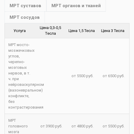
МРТ суставов
МРТ органов и тканей
МРТ сосудов
Цена 0,3-0,5
Услуга
Цена 1,5 Тесла
Цена 3 Тесла
Tесла
МРТ мосто-
мозжечковых
углов,
черепно-
мозговых
нервов, в т.
от 5500 руб.
от 6500 руб.
ч. при
нейроваскулярном
(вазоневральном)
конфликте,
без
контрастирования
МРТ
головного
от 3900 руб.
от 4800 руб.
от 5500 руб.
мозга