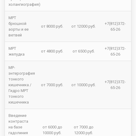
холангиография)
МРТ
брюшной
+7(812)372-
от 8000 руб.
от 12000 руб.
аорты и ее
65-26
ветвей
МРТ
+7(812)372-
от 4800 руб.
от 6500 руб.
желудка
65-26
МР-
энтерография
тонкого
+7(812)372-
кишечника /
от 7000 руб.
от 10000 руб.
65-26
Гидро МРТ
тонкого
кишечника
Введение
контраста
на базе
от 6000 до
от 7000 до
гадолиния
10000 руб.
12000 руб.