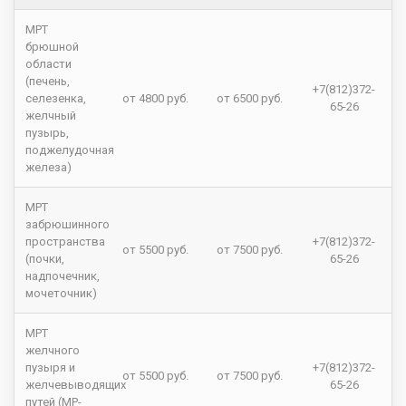
МРТ
брюшной
области
(печень,
+7(812)372-
селезенка,
от 4800 руб.
от 6500 руб.
65-26
желчный
пузырь,
поджелудочная
железа)
МРТ
забрюшинного
пространства
+7(812)372-
от 5500 руб.
от 7500 руб.
(почки,
65-26
надпочечник,
мочеточник)
МРТ
желчного
пузыря и
+7(812)372-
от 5500 руб.
от 7500 руб.
желчевыводящих
65-26
путей (МР-