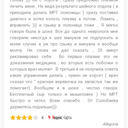
лечить меня . Не видя результато шейного отдела ( я
приходила делать МРТ поясницы ) сразу поставил
диагноз и хотел колоть плазму а потом... Ломать ,
вправлять ))) и грыжу в пояснице тоже ... Я мягко
говоря была в шоке. Все до одного неврологи мне
говорили никогда к шее мануаов не подпускать в
моем случае а уж про грыжу и мануала я вообще
молчу. Ни слова не дал сказать , 20 минут
рекламировал себя . Во первых плазма это не
доказанная медицина , во вторых есть побочки о
которых врач молчит . В третьих я не получила ответа
какие упражнения делать , нужен ли корсет ( врач
сказал что " красная верёвочка на запястье так же
помогает). Вообщем я в шоке , честно говоря.
Бесплатный сыр только в мышеловке ) Но МРТ
быстро и четко. Всем спасибо . От Солобаева
держитесь подальше)))
4
Allegoria