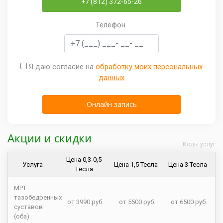
+7 (812) 372-65-26
Телефон
Я даю согласие на
обработку моих персональных
данных
Акции и скидки
Коды услуг
Цена 0,3-0,5
Услуга
Цена 1,5 Тесла
Цена 3 Тесла
Tесла
МРТ
тазобедренных
от 3990 руб.
от 5500 руб.
от 6500 руб.
суставов
(оба)