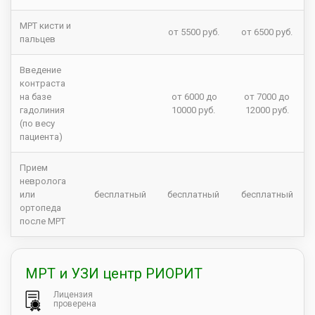
МРТ кисти и
от 5500 руб.
от 6500 руб.
пальцев
Введение
контраста
на базе
от 6000 до
от 7000 до
гадолиния
10000 руб.
12000 руб.
(по весу
пациента)
Прием
невролога
или
бесплатный
бесплатный
бесплатный
ортопеда
после МРТ
МРТ и УЗИ центр РИОРИТ
Лицензия
проверена