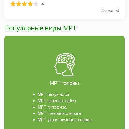
4
Геннадий
Популярные виды МРТ
МРТ головы
МРТ пазух носа
МРТ глазных орбит
МРТ гипофиза
МРТ головного мозга
МРТ уха и слухового нерва