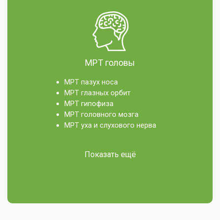
МРТ головы
МРТ пазух носа
МРТ глазных орбит
МРТ гипофиза
МРТ головного мозга
МРТ уха и слухового нерва
Показать ещё