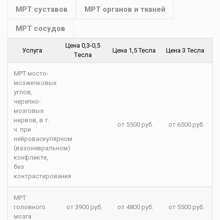
МРТ суставов
МРТ органов и тканей
МРТ сосудов
Цена 0,3-0,5
Услуга
Цена 1,5 Тесла
Цена 3 Тесла
Tесла
МРТ мосто-
мозжечковых
углов,
черепно-
мозговых
нервов, в т.
от 5500 руб.
от 6500 руб.
ч. при
нейроваскулярном
(вазоневральном)
конфликте,
без
контрастирования
МРТ
головного
от 3900 руб.
от 4800 руб.
от 5500 руб.
мозга