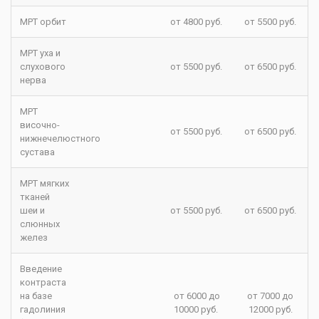
МРТ орбит
от 4800 руб.
от 5500 руб.
МРТ уха и
слухового
от 5500 руб.
от 6500 руб.
нерва
МРТ
височно-
от 5500 руб.
от 6500 руб.
нижнечелюстного
сустава
МРТ мягких
тканей
шеи и
от 5500 руб.
от 6500 руб.
слюнных
желез
Введение
контраста
на базе
от 6000 до
от 7000 до
гадолиния
10000 руб.
12000 руб.