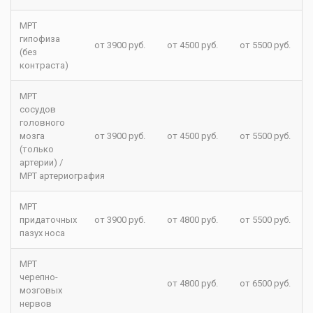
МРТ
гипофиза
от 3900 руб.
от 4500 руб.
от 5500 руб.
(без
контраста)
МРТ
сосудов
головного
мозга
от 3900 руб.
от 4500 руб.
от 5500 руб.
(только
артерии) /
МРТ артериография
МРТ
придаточных
от 3900 руб.
от 4800 руб.
от 5500 руб.
пазух носа
МРТ
черепно-
от 4800 руб.
от 6500 руб.
мозговых
нервов