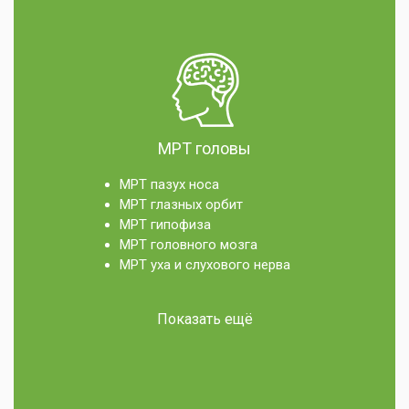
МРТ головы
МРТ пазух носа
МРТ глазных орбит
МРТ гипофиза
МРТ головного мозга
МРТ уха и слухового нерва
Показать ещё