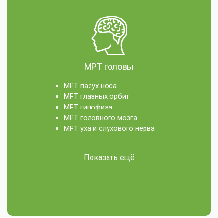
МРТ головы
МРТ пазух носа
МРТ глазных орбит
МРТ гипофиза
МРТ головного мозга
МРТ уха и слухового нерва
Показать ещё