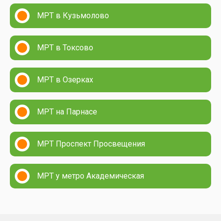
МРТ в Кузьмолово
МРТ в Токсово
МРТ в Озерках
МРТ на Парнасе
МРТ Проспект Просвещения
МРТ у метро Академическая