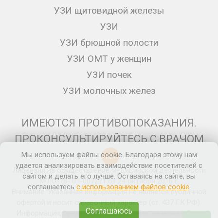
УЗИ щитовидной железы
УЗИ
УЗИ брюшной полости
УЗИ ОМТ у женщин
УЗИ почек
УЗИ молочных желез
ИМЕЮТСЯ ПРОТИВОПОКАЗАНИЯ.
ПРОКОНСУЛЬТИРУЙТЕСЬ С ВРАЧОМ
Мы используем файлы cookie. Благодаря этому нам
12+
удается анализировать взаимодействие посетителей с
Лицензия на осуществление медицинской деятельности
сайтом и делать его лучше. Оставаясь на сайте, вы
№ЛО-78- 01-007271 от 24 октября 2016 г.
соглашаетесь
с использованием файлов cookie
.
Внимание: Указанная информация не является публичной
офертой и носит справочный характер (ст. 437 ГК РФ).
Соглашаюсь
Информация, представленная на сайте, не может быть