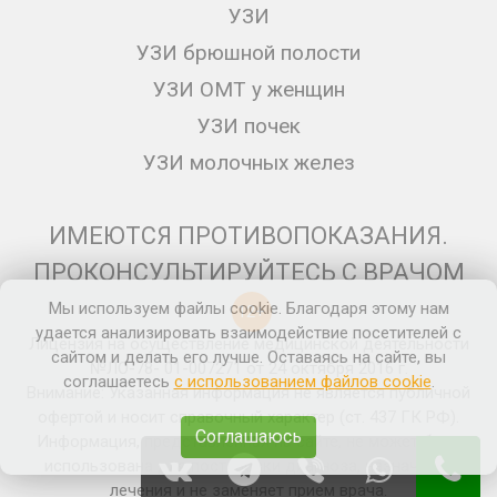
УЗИ
УЗИ брюшной полости
УЗИ ОМТ у женщин
УЗИ почек
УЗИ молочных желез
ИМЕЮТСЯ ПРОТИВОПОКАЗАНИЯ.
ПРОКОНСУЛЬТИРУЙТЕСЬ С ВРАЧОМ
Мы используем файлы cookie. Благодаря этому нам
12+
удается анализировать взаимодействие посетителей с
Лицензия на осуществление медицинской деятельности
сайтом и делать его лучше. Оставаясь на сайте, вы
№ЛО-78- 01-007271 от 24 октября 2016 г.
соглашаетесь
с использованием файлов cookie
.
Внимание: Указанная информация не является публичной
офертой и носит справочный характер (ст. 437 ГК РФ).
Соглашаюсь
Информация, представленная на сайте, не может быть
использована для постановки диагноза, назначения
лечения и не заменяет прием врача.