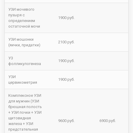
УЗИ мочевого
пузыря с
1900 руб.
определением
остаточной мочи
УЗИ мошонки
2100 руб.
(яички, придатки)
УЗ
1900 руб.
фолликулогенеза
УЗИ
1900 руб.
цервикометрия
Комплексное УЗИ
для мужчин (УЗИ
брюшная полость
+ УЗИ почки + УЗИ
щитовидная
9600 руб.
6900 руб.
железа + УЗИ
предстательная