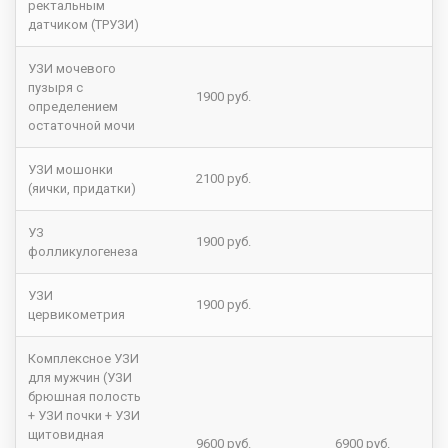
ректальным
датчиком (ТРУЗИ)
УЗИ мочевого
пузыря с
1900 руб.
определением
остаточной мочи
УЗИ мошонки
2100 руб.
(яички, придатки)
УЗ
1900 руб.
фолликулогенеза
УЗИ
1900 руб.
цервикометрия
Комплексное УЗИ
для мужчин (УЗИ
брюшная полость
+ УЗИ почки + УЗИ
щитовидная
9600 руб.
6900 руб.