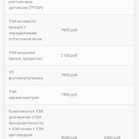
ректальным
датчиком (ТРУЗИ)
УЗИ мочевого
пузыря с
1900 руб.
определением
остаточной мочи
УЗИ мошонки
2100 руб.
(яички, придатки)
УЗ
1900 руб.
фолликулогенеза
УЗИ
1900 руб.
цервикометрия
Комплексное УЗИ
для мужчин (УЗИ
брюшная полость
+ УЗИ почки + УЗИ
щитовидная
9600 руб.
6900 руб.