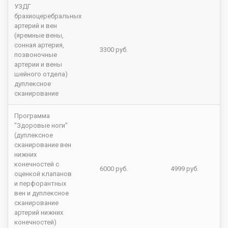
УЗДГ
брахиоцеребральных
артерий и вен
(яремные вены,
сонная артерия,
3300 руб.
позвоночные
артерии и вены
шейного отдела)
дуплексное
сканирование
Программа
"Здоровые ноги"
(дуплексное
сканирование вен
нижних
конечностей с
6000 руб.
4999 руб.
оценкой клапанов
и перфорантных
вен и дуплексное
сканирование
артерий нижних
конечностей)