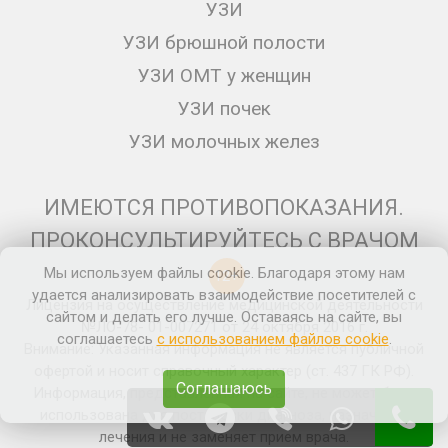
УЗИ
УЗИ брюшной полости
УЗИ ОМТ у женщин
УЗИ почек
УЗИ молочных желез
ИМЕЮТСЯ ПРОТИВОПОКАЗАНИЯ.
ПРОКОНСУЛЬТИРУЙТЕСЬ С ВРАЧОМ
Мы используем файлы cookie. Благодаря этому нам
12+
удается анализировать взаимодействие посетителей с
Лицензия на осуществление медицинской деятельности
сайтом и делать его лучше. Оставаясь на сайте, вы
№ЛО-78- 01-007271 от 24 октября 2016 г.
соглашаетесь
с использованием файлов cookie
.
Внимание: Указанная информация не является публичной
офертой и носит справочный характер (ст. 437 ГК РФ).
Соглашаюсь
Информация, представленная на сайте, не может быть
использована для постановки диагноза, назначения
лечения и не заменяет прием врача.