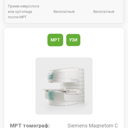
Прием невролога
или ортопеда
бесплатный
бесплатный
после МРТ
МРТ
УЗИ
МРТ томограф:
Siemens Magnetom C