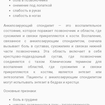
боль в позвоночнике
онемение под лопаткой
слабость в руках
слабость в ногах
Анкилозирующий спондилит — это воспалительное
состояние, которое поражает позвоночник и области, где
сухожилия и связки прикрепляются к кости. Воспаление,
связанное с анкилозирующим спондилитом, сначала
вызывает боль в суставах, сухожилиях и связках нижней
части позвоночника. Эта область включает в себя
крестцово-подвздошный сустав, где позвоночник
соединяется с тазом. Клиническим термином для
воспаления областей, где сухожилия и связки
прикрепляются к костям, является энтезит или
энтезопатия. Пациенты с анкилозирующим спондилитом
могут испытывать энтезит в бедрах и крестце.
Основные признаки:
боль в грудине
чувство скованности в тазу - тугоподвижность