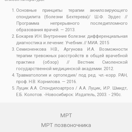
Основные принципы терапии акнилозирующего
спондилита (болезни Бехтерева)/ Ш.Ф. Эрдес //
Программа непрерывного последипломного
образования врачей. — 2013.
Бокарев И.Н. Внутренние болезни: дифференциальная
диагностика и лечение: Учебник // МИА. 2015
Семионенкова Н.В., Аргунова И.А. Возможности
терапии тревожных расстройств в общей врачебной
практике (обзор) // Вестник Смоленской
государственной медицинской академии. 2012.
Травматология и ортопедия/ под ред. чл.-корр. РАН,
проф. Н.В. Корнилова. — 2016.
Луцик А.А. Спондилоартроз / А.А. Луцик, И.Р. Шмидт,
Е.Б. Колотов. -Новосибирск: Издатель, 2003. - 290с.
МРТ
МРТ позвоночника