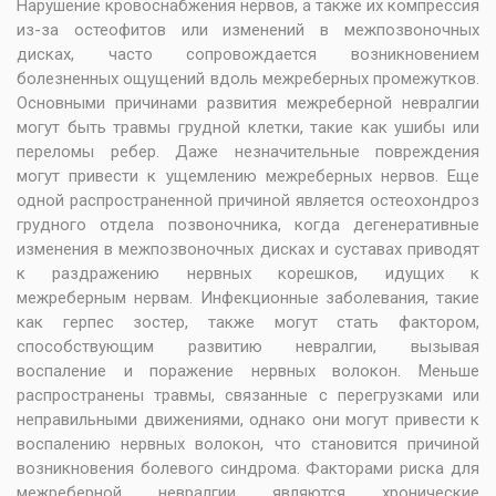
Нарушение кровоснабжения нервов, а также их компрессия
из-за остеофитов или изменений в межпозвоночных
дисках, часто сопровождается возникновением
болезненных ощущений вдоль межреберных промежутков.
Основными причинами развития межреберной невралгии
могут быть травмы грудной клетки, такие как ушибы или
переломы ребер. Даже незначительные повреждения
могут привести к ущемлению межреберных нервов. Еще
одной распространенной причиной является остеохондроз
грудного отдела позвоночника, когда дегенеративные
изменения в межпозвоночных дисках и суставах приводят
к раздражению нервных корешков, идущих к
межреберным нервам. Инфекционные заболевания, такие
как герпес зостер, также могут стать фактором,
способствующим развитию невралгии, вызывая
воспаление и поражение нервных волокон. Меньше
распространены травмы, связанные с перегрузками или
неправильными движениями, однако они могут привести к
воспалению нервных волокон, что становится причиной
возникновения болевого синдрома. Факторами риска для
межреберной невралгии являются хронические