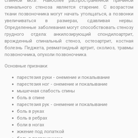
спинной мозг. Наиболее распространенной причиной
спинального стеноза является старение. С возрастом
ткани позвоночника могут начать утолщаться, а позвонки
увеличиваться в размерах, сдавливая нервы.
Определенные заболевания могут способствовать стенозу
грудного отдела: анкилозирующий спондилоартрит,
врожденный спинальный стеноз, остеоартрит, костная
болезнь Педжета, ревматоидный артрит, сколиоз, травмы
позвоночника, опухоли позвоночника.
Основные признаки:
парестезия руки - онемение и покалывание
парестезия ног - онемение и покалывание
мышечная слабость спины
боль в спине
парестезия рук - онемение и покалывание
боль в руках
боль в ребрах
боли в ногах
жжение под лопаткой