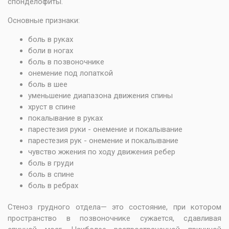
спонделофиты.
Основные признаки:
боль в руках
боли в ногах
боль в позвоночнике
онемение под лопаткой
боль в шее
уменьшение диапазона движения спины
хруст в спине
покалывание в руках
парестезия руки - онемение и покалывание
парестезия рук - онемение и покалывание
чувство жжения по ходу движения ребер
боль в груди
боль в спине
боль в ребрах
Стеноз грудного отдела— это состояние, при котором
пространство в позвоночнике сужается, сдавливая