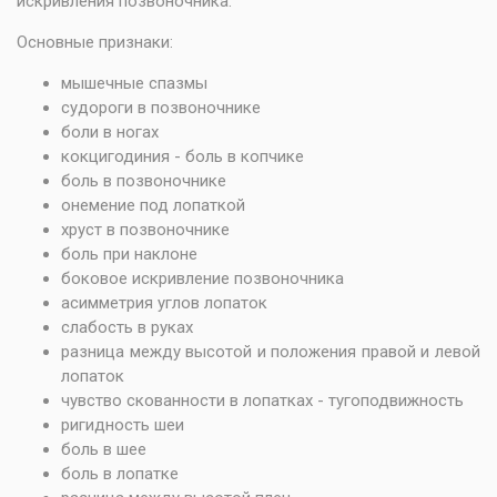
искривления позвоночника.
Основные признаки:
мышечные спазмы
судороги в позвоночнике
боли в ногах
кокцигодиния - боль в копчике
боль в позвоночнике
онемение под лопаткой
хруст в позвоночнике
боль при наклоне
боковое искривление позвоночника
асимметрия углов лопаток
слабость в руках
разница между высотой и положения правой и левой
лопаток
чувство скованности в лопатках - тугоподвижность
ригидность шеи
боль в шее
боль в лопатке