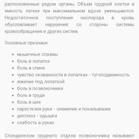
расположенные рядом органы. Объем грудной клетки и
емкость легких при максимальном вдохе уменьшаются.
Недостаточное поступление кислорода в кровь
обусловливает нарушения со стороны системы
кровообращения и других систем.
Основные признаки:
мышечные спазмы
боль в лопатке
боль в спине
чувство скованности в лопатках - тугоподвижность
жжение под лопаткой
боль в позвоночнике
боль в груди
боль в шее
парестезия руки - онемение и покалывание
диспноэ - одышка
слабость в руках
Спондилезом грудного отдела позвоночника называют