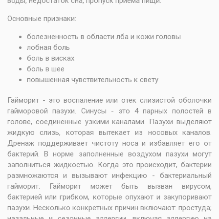
воды, недостаток сна, пропуск приема пищи.
Основные признаки:
болезненность в области лба и кожи головы
лобная боль
боль в висках
боль в шее
повышенная чувствительность к свету
Гайморит - это воспаление или отек слизистой оболочки
гайморовой пазухи. Синусы - это 4 парных полостей в
голове, соединенные узкими каналами. Пазухи выделяют
жидкую слизь, которая вытекает из носовых каналов.
Дренаж поддерживает чистоту носа и избавляет его от
бактерий. В норме заполненные воздухом пазухи могут
заполниться жидкостью. Когда это происходит, бактерии
размножаются и вызывают инфекцию - бактериальный
гайморит. Гайморит может быть вызван вирусом,
бактерией или грибком, которые опухают и закупоривают
пазухи. Несколько конкретных причин включают: простуда;
назальные и сезонные аллергии, включая аллергию на