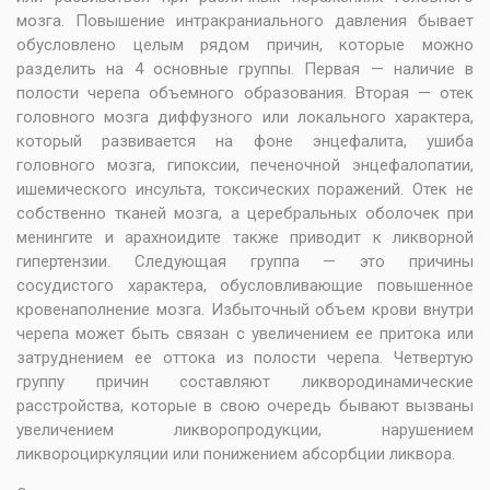
мозга. Повышение интракраниального давления бывает
обусловлено целым рядом причин, которые можно
разделить на 4 основные группы. Первая — наличие в
полости черепа объемного образования. Вторая — отек
головного мозга диффузного или локального характера,
который развивается на фоне энцефалита, ушиба
головного мозга, гипоксии, печеночной энцефалопатии,
ишемического инсульта, токсических поражений. Отек не
собственно тканей мозга, а церебральных оболочек при
менингите и арахноидите также приводит к ликворной
гипертензии. Следующая группа — это причины
сосудистого характера, обусловливающие повышенное
кровенаполнение мозга. Избыточный объем крови внутри
черепа может быть связан с увеличением ее притока или
затруднением ее оттока из полости черепа. Четвертую
группу причин составляют ликвородинамические
расстройства, которые в свою очередь бывают вызваны
увеличением ликворопродукции, нарушением
ликвороциркуляции или понижением абсорбции ликвора.