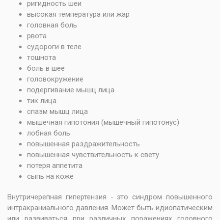
ригидность шеи
высокая температура или жар
головная боль
рвота
судороги в теле
тошнота
боль в шее
головокружение
подергивание мышц лица
тик лица
спазм мышц лица
мышечная гипотония (мышечный гипотонус)
лобная боль
повышенная раздражительность
повышенная чувствительность к свету
потеря аппетита
сыпь на коже
Внутричерепная гипертензия - это синдром повышенного
интракраниального давления. Может быть идиопатическим
или развиваться при различных поражениях головного