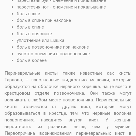
парестезия рук - онемение и покалывание
парестезия ног - онемение и покалывание
боль в шее
боль в спине при наклоне
боль в спине
боль в пояснице
уплотнение или шишка
боль в позвоночнике при наклоне
чувство онемения в позвоночнике
боль в колене
Периневральные кисты, также известные как кисты
Тарлова, - заполненные жидкостью мешочки, которые
образуются на оболочке нервного корешка, чаще всего в
крестцовом отделе позвоночника. Они также могут
возникать в любом месте позвоночника. Периневральные
кисты отличаются от других кист, которые могут
образовываться в крестце, тем, что нервные волокна
позвоночника находятся внутри кист. У женщин
вероятность их развития выше, чем у мужчин.
Первопричина возникновения периневральных кист в