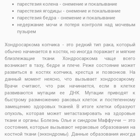
парестезия колена - онемение и покалывание
парестезия ягодицы - онемение и покалывание
парестезия бедра - онемение и покалывание
недержание мочи и потеря контроля над мочевым
пузырем
Хондросаркома копчика - это редкий тип рака, который
обычно начинается в костях, но иногда поражает и мягкие
близлежащие ткани. Хондросаркома чаще всего
возникает в тазу, бедре и плече. Реже состояние может
развиться в костях копчика, крестца и позвонков. На
данный момент неясно, что вызывает хондросаркому.
Врачи считают, что рак начинается, если в клетке
развиваются мутации ее ДНК. Мутации приводят к
быстрому размножению раковых клеток и постепенному
замещению здоровых тканей. В итоге клетки образуют
опухоль, которая может метастазировать на здоровые
ткани и органы. Болезнь Олье и синдром Маффуччи — это
состояния, которые вызывают нераковые образования на
костной ткани (энхондромы). Данные образования иногда