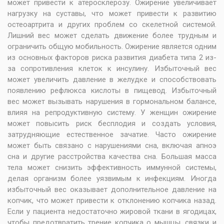
может привести к атеросклерозу. Ожирение увеличивает
нагрузку на суставы, что может привести к развитию
остеоартрита и других проблем со скелетной системой.
Лишний вес может сделать движение более трудным и
ограничить общую мобильность. Ожирение является одним
из основных факторов риска развития диабета типа 2 из-
за сопротивления клеток к инсулину. Избыточный вес
может увеличить давление в желудке и способствовать
появлению рефлюкса кислоты в пищевод. Избыточный
вес может вызывать нарушения в гормональном балансе,
влияя на репродуктивную систему. У женщин ожирение
может повысить риск бесплодия и создать условия,
затрудняющие естественное зачатие. Часто ожирение
может быть связано с нарушениями сна, включая апноэ
сна и другие расстройства качества сна. Большая масса
тела может снизить эффективность иммунной системы,
делая организм более уязвимым к инфекциям. Иногда
избыточный вес оказывает дополнительное давление на
копчик, что может привести к отклонению копчика назад.
Если у пациента недостаточно жировой ткани в ягодицах,
чтобы предотвратить трение копчика о мышцы, связки и