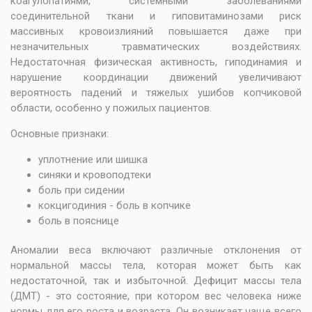
коагулопатиями, системными заболеваниями
соединительной ткани и гиповитаминозами риск
массивных кровоизлияний повышается даже при
незначительных травматических воздействиях.
Недостаточная физическая активность, гиподинамия и
нарушение координации движений увеличивают
вероятность падений и тяжелых ушибов копчиковой
области, особенно у пожилых пациентов.
Основные признаки:
уплотнение или шишка
синяки и кровоподтеки
боль при сидении
кокцигодиния - боль в копчике
боль в пояснице
Аномалии веса включают различные отклонения от
нормальной массы тела, которая может быть как
недостаточной, так и избыточной. Дефицит массы тела
(ДМТ) - это состояние, при котором вес человека ниже
нормы для его роста и возраста. Он возникает чаще всего