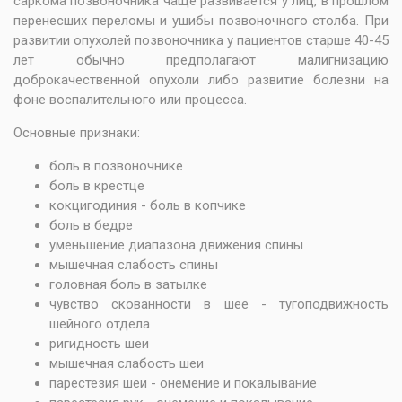
саркома позвоночника чаще развивается у лиц, в прошлом
перенесших переломы и ушибы позвоночного столба. При
развитии опухолей позвоночника у пациентов старше 40-45
лет обычно предполагают малигнизацию
доброкачественной опухоли либо развитие болезни на
фоне воспалительного или процесса.
Основные признаки:
боль в позвоночнике
боль в крестце
кокцигодиния - боль в копчике
боль в бедре
уменьшение диапазона движения спины
мышечная слабость спины
головная боль в затылке
чувство скованности в шее - тугоподвижность
шейного отдела
ригидность шеи
мышечная слабость шеи
парестезия шеи - онемение и покалывание