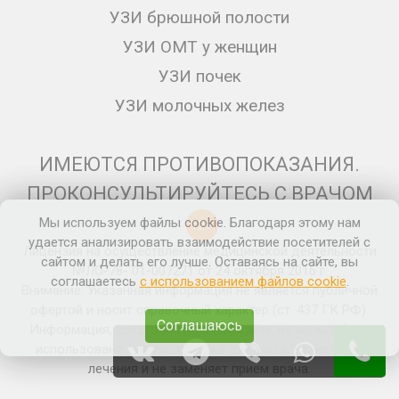
УЗИ брюшной полости
УЗИ ОМТ у женщин
УЗИ почек
УЗИ молочных желез
ИМЕЮТСЯ ПРОТИВОПОКАЗАНИЯ.
ПРОКОНСУЛЬТИРУЙТЕСЬ С ВРАЧОМ
Мы используем файлы cookie. Благодаря этому нам
12+
удается анализировать взаимодействие посетителей с
Лицензия на осуществление медицинской деятельности
сайтом и делать его лучше. Оставаясь на сайте, вы
№ЛО-78- 01-007271 от 24 октября 2016 г.
соглашаетесь
с использованием файлов cookie
.
Внимание: Указанная информация не является публичной
офертой и носит справочный характер (ст. 437 ГК РФ).
Соглашаюсь
Информация, представленная на сайте, не может быть
использована для постановки диагноза, назначения
лечения и не заменяет прием врача.