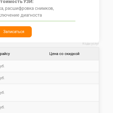
стоимость УЗИ:
а, расшифровка снимков,
ключение диагноста
Записаться
Коды услуг
прайсу
Цена со скидкой
уб.
уб.
уб.
уб.