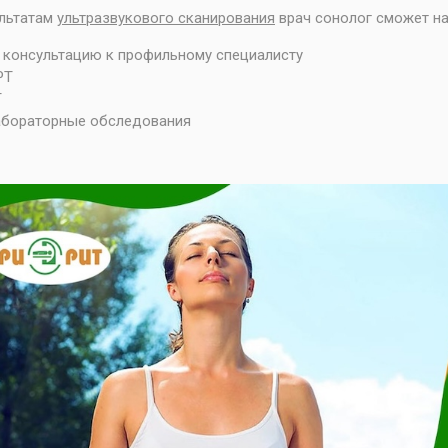
льтатам
ультразвукового сканирования
врач сонолог сможет на
 консультацию к профильному специалисту
РТ
Т
бораторные обследования
vious