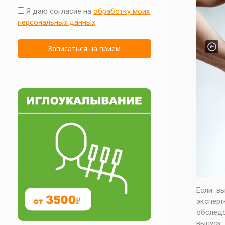
Я даю согласие на
обработку моих
персональных данных
Pre
Если в
экспер
обследо
выпуск