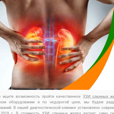
vious
ы ищете возможность пройти качественное
УЗИ слюнных ж
тном оборудовании и по недорогой цене, мы будем рад
ваний. В нашей диагностической клинике установлено совр
 2019 г. В стоимость УЗИ слюнных желез входит: само ск