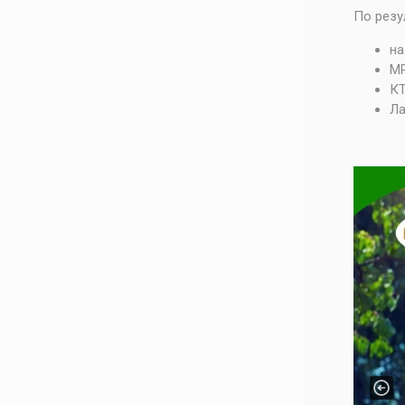
По резу
на
М
К
Ла
Pre