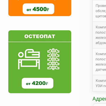
Прове
обсле
щитов
Компл
полос
желез
абдом
Компл
полос
желез
датчи
Компл
УЗИ п
Адре