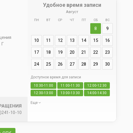
Удобное время записи
Август
ПН
ВТ
СР
ЧТ
ПТ
СБ
ВС
Адрес
8
9
д. 66 
ещения
10
11
12
13
14
15
16
 Г
17
18
19
20
21
22
23
24
25
26
27
28
29
30
Доступное время для записи
Да
10:30-11:00
11:00-11:30
12:00-12:30
свои
12:30-13:00
13:00-13:30
14:00-14:30
Еще
БРАЩЕНИЯ
)241-10-10