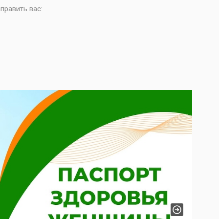
править вас:
Next