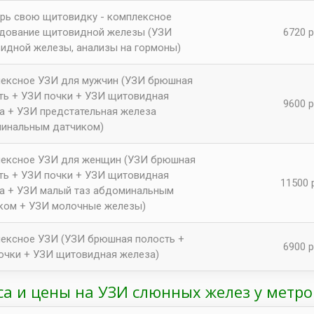
рь свою щитовидку - комплексное
дование щитовидной железы (УЗИ
6720 р
идной железы, анализы на гормоны)
ексное УЗИ для мужчин (УЗИ брюшная
ть + УЗИ почки + УЗИ щитовидная
9600 р
а + УЗИ предстательная железа
инальным датчиком)
ексное УЗИ для женщин (УЗИ брюшная
ть + УЗИ почки + УЗИ щитовидная
11500 
а + УЗИ малый таз абдоминальным
ком + УЗИ молочные железы)
ексное УЗИ (УЗИ брюшная полость +
6900 р
очки + УЗИ щитовидная железа)
са и цены на УЗИ слюнных желез у метр