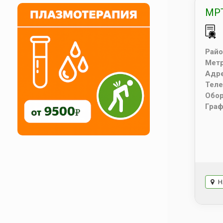
МРТ
Райо
Мет
Адр
Тел
Обо
Граф
Н