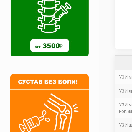
УЗИ м
УЗИ л
УЗИ мя
ног, ж
УЗИ щ