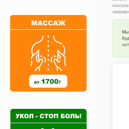
консуль
направл
Мы
бу
ост