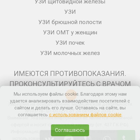
УЗИ щитовидной железы
УЗИ
УЗИ брюшной полости
УЗИ ОМТ у женщин
УЗИ почек
УЗИ молочных желез
ИМЕЮТСЯ ПРОТИВОПОКАЗАНИЯ.
ПРОКОНСУЛЬТИРУЙТЕСЬ С ВРАЧОМ
Мы используем файлы cookie. Благодаря этому нам
12+
удается анализировать взаимодействие посетителей с
Лицензия на осуществление медицинской деятельности
сайтом и делать его лучше. Оставаясь на сайте, вы
№ЛО-78- 01-007271 от 24 октября 2016 г.
соглашаетесь
с использованием файлов cookie
.
Внимание: Указанная информация не является публичной
офертой и носит справочный характер (ст. 437 ГК РФ).
Соглашаюсь
Информация, представленная на сайте, не может быть
использована для постановки диагноза, назначения