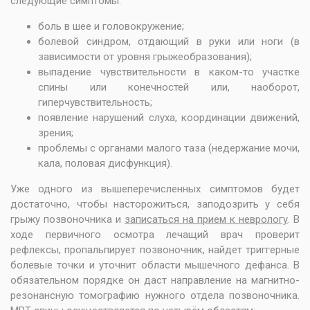
следующие симптомы:
боль в шее и головокружение;
болевой синдром, отдающий в руки или ноги (в
зависимости от уровня грыжеобразования);
выпадение чувствительности в каком-то участке
спины или конечностей или, наоборот,
гиперчувствительность;
появление нарушений слуха, координации движений,
зрения;
проблемы с органами малого таза (недержание мочи,
кала, половая дисфункция).
Уже одного из вышеперечисленных симптомов будет
достаточно, чтобы насторожиться, заподозрить у себя
грыжу позвоночника и
записаться на прием к неврологу
. В
ходе первичного осмотра лечащий врач проверит
рефлексы, пропальпирует позвоночник, найдет триггерные
болевые точки и уточнит области мышечного дефанса. В
обязательном порядке он даст направление на магнитно-
резонансную томографию нужного отдела позвоночника.