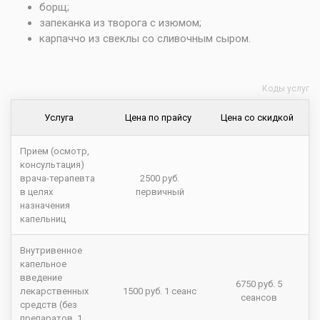
борщ;
запеканка из творога с изюмом;
карпаччо из свеклы со сливочным сыром.
Коды услуг
Услуга
Цена по прайсу
Цена со скидкой
Прием (осмотр,
консультация)
врача-терапевта
2500 руб.
в целях
первичный
назначения
капельниц
Внутривенное
капельное
введение
6750 руб. 5
лекарственных
1500 руб. 1 сеанс
сеансов
средств (без
препаратов, 1