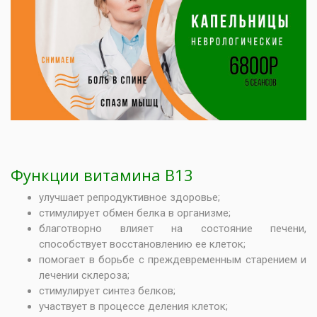
Функции витамина В13
улучшает репродуктивное здоровье;
стимулирует обмен белка в организме;
благотворно влияет на состояние печени,
способствует восстановлению ее клеток;
помогает в борьбе с преждевременным старением и
лечении склероза;
стимулирует синтез белков;
участвует в процессе деления клеток;