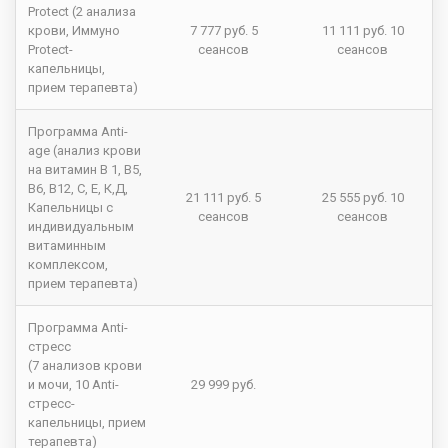
Protect (2 анализа
крови, Иммуно
7 777 руб. 5
11 111 руб. 10
Protect-
сеансов
сеансов
капельницы,
прием терапевта)
Программа Anti-
age (анализ крови
на витамин В 1, В5,
В6, В12, С, Е, К,Д,
21 111 руб. 5
25 555 руб. 10
Капельницы с
сеансов
сеансов
индивидуальным
витаминным
комплексом,
прием терапевта)
Программа Anti-
стресс
(7 анализов крови
и мочи, 10 Anti-
29 999 руб.
стресс-
капельницы, прием
терапевта)