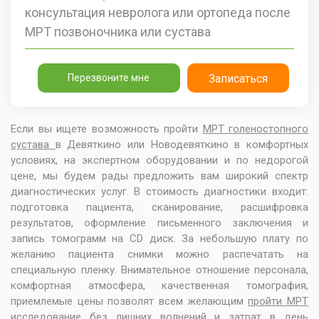
консультация невролога или ортопеда после
МРТ позвоночника или сустава
Перезвоните мне
Записаться
Если вы ищете возможность пройти
МРТ голеностопного
сустава
в Девяткино или Новодевяткино в комфортных
условиях, на экспертном оборудовании и по недорогой
цене, мы будем рады предложить вам широкий спектр
диагностических услуг. В стоимость диагностики входит:
подготовка пациента, сканирование, расшифровка
результатов, оформление письменного заключения и
запись томограмм на CD диск. За небольшую плату по
желанию пациента снимки можно распечатать на
специальную пленку. Внимательное отношение персонала,
комфортная атмосфера, качественная томография,
приемлемые цены позволят всем желающим
пройти МРТ
исследование
без лишних волнений и затрат в день