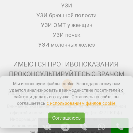
УЗИ
УЗИ брюшной полости
УЗИ ОМТ у женщин
УЗИ почек
УЗИ молочных желез
ИМЕЮТСЯ ПРОТИВОПОКАЗАНИЯ.
ПРОКОНСУЛЬТИРУЙТЕСЬ С ВРАЧОМ
Мы используем файлы cookie. Благодаря этому нам
12+
удается анализировать взаимодействие посетителей с
Лицензия на осуществление медицинской деятельности
сайтом и делать его лучше. Оставаясь на сайте, вы
№ЛО-78- 01-007271 от 24 октября 2016 г.
соглашаетесь
с использованием файлов cookie
.
Внимание: Указанная информация не является публичной
офертой и носит справочный характер (ст. 437 ГК РФ).
Соглашаюсь
Информация, представленная на сайте, не может быть
использована для постановки диагноза, назначения
лечения и не заменяет прием врача.