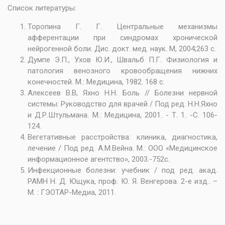
Список литературы:
Торопина Г. Г. Центральные механизмы
афферентации при синдромах хронической
нейрогенной боли. Дис. докт. мед. наук. М, 2004;263 с.
Думпе Э.П., Ухов Ю.И., Швальб П.Г. Физиология и
патология венозного кровообращения нижних
конечностей. М.: Медицина, 1982. 168 с.
Алексеев В.В, Яхно Н.Н. Боль // Болезни нервной
системы: Руководство для врачей / Под ред. Н.Н.Яхно
и Д.Р.Штульмана. М.: Медицина, 2001. - Т. 1. -С. 106-
124.
Вегетативные расстройства: клиника, диагностика,
лечение / Под ред. А.М.Вейна. М.: ООО «Медицинское
информационное агентство», 2003.-752с.
Инфекционные болезни: учебник / под ред. акад.
РАМН Н. Д. Ющука, проф. Ю. Я. Венгерова. 2-е изд.. –
М. : ГЭОТАР-Медиа, 2011.