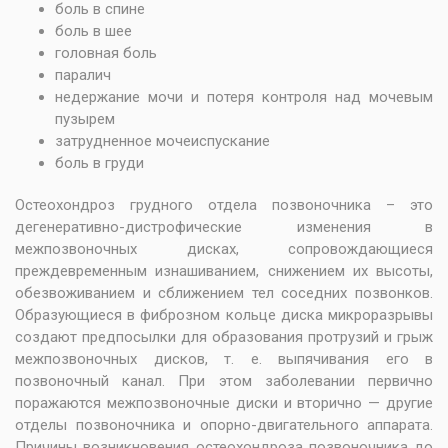
боль в спине
боль в шее
головная боль
паралич
недержание мочи и потеря контроля над мочевым
пузырем
затрудненное мочеиспускание
боль в груди
Остеохондроз грудного отдела позвоночника – это
дегенеративно-дистрофические изменения в
межпозвоночных дисках, сопровождающиеся
преждевременным изнашиванием, снижением их высоты,
обезвоживанием и сближением тел соседних позвонков.
Образующиеся в фиброзном кольце диска микроразрывы
создают предпосылки для образования протрузий и грыж
межпозвоночных дисков, т. е. выпячивания его в
позвоночный канал. При этом заболевании первично
поражаются межпозвоночные диски и вторично — другие
отделы позвоночника и опорно-двигательного аппарата.
Причины возникновения остеохондроза позвоночника до