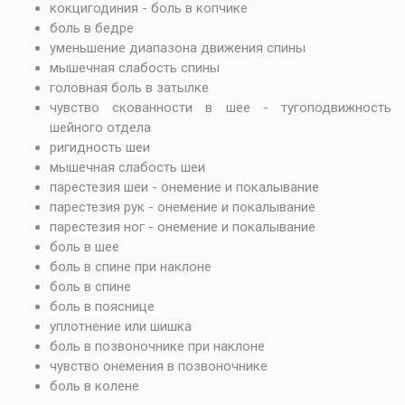
кокцигодиния - боль в копчике
боль в бедре
уменьшение диапазона движения спины
мышечная слабость спины
головная боль в затылке
чувство скованности в шее - тугоподвижность
шейного отдела
ригидность шеи
мышечная слабость шеи
парестезия шеи - онемение и покалывание
парестезия рук - онемение и покалывание
парестезия ног - онемение и покалывание
боль в шее
боль в спине при наклоне
боль в спине
боль в пояснице
уплотнение или шишка
боль в позвоночнике при наклоне
чувство онемения в позвоночнике
боль в колене