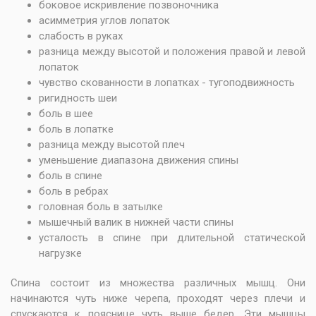
боковое искривление позвоночника
асимметрия углов лопаток
слабость в руках
разница между высотой и положения правой и левой
лопаток
чувство скованности в лопатках - тугоподвижность
ригидность шеи
боль в шее
боль в лопатке
разница между высотой плеч
уменьшение диапазона движения спины
боль в спине
боль в ребрах
головная боль в затылке
мышечный валик в нижней части спины
усталость в спине при длительной статической
нагрузке
Спина состоит из множества различных мышц. Они
начинаются чуть ниже черепа, проходят через плечи и
спускаются к пояснице чуть выше бедер. Эти мышцы