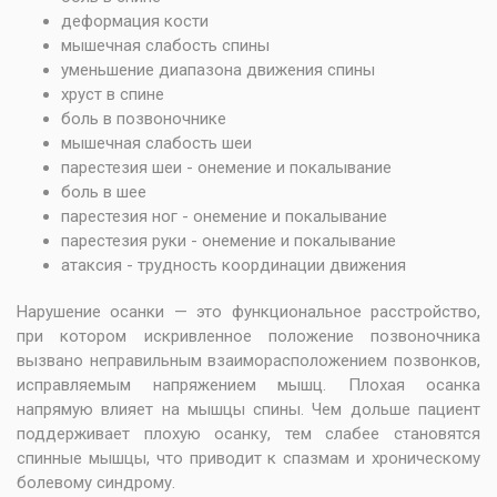
деформация кости
мышечная слабость спины
уменьшение диапазона движения спины
хруст в спине
боль в позвоночнике
мышечная слабость шеи
парестезия шеи - онемение и покалывание
боль в шее
парестезия ног - онемение и покалывание
парестезия руки - онемение и покалывание
атаксия - трудность координации движения
Нарушение осанки — это функциональное расстройство,
при котором искривленное положение позвоночника
вызвано неправильным взаиморасположением позвонков,
исправляемым напряжением мышц. Плохая осанка
напрямую влияет на мышцы спины. Чем дольше пациент
поддерживает плохую осанку, тем слабее становятся
спинные мышцы, что приводит к спазмам и хроническому
болевому синдрому.