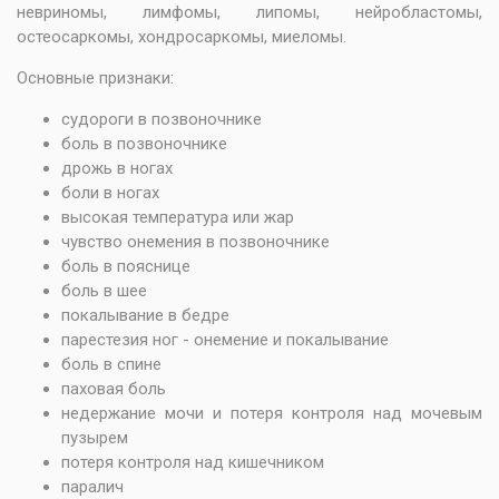
невриномы, лимфомы, липомы, нейробластомы,
остеосаркомы, хондросаркомы, миеломы.
Основные признаки:
судороги в позвоночнике
боль в позвоночнике
дрожь в ногах
боли в ногах
высокая температура или жар
чувство онемения в позвоночнике
боль в пояснице
боль в шее
покалывание в бедре
парестезия ног - онемение и покалывание
боль в спине
паховая боль
недержание мочи и потеря контроля над мочевым
пузырем
потеря контроля над кишечником
паралич