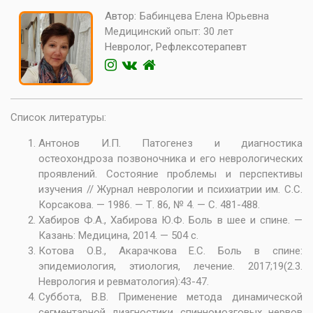
Автор:
Бабинцева Елена Юрьевна
Медицинский опыт:
30 лет
Невролог, Рефлексотерапевт
Список литературы:
Антонов И.П. Патогенез и диагностика
остеохондроза позвоночника и его неврологических
проявлений. Состояние проблемы и перспективы
изучения // Журнал неврологии и психиатрии им. С.С.
Корсакова. — 1986. — Т. 86, № 4. — С. 481-488.
Хабиров Ф.А., Хабирова Ю.Ф. Боль в шее и спине. —
Казань: Медицина, 2014. — 504 с.
Котова О.В., Акарачкова Е.С. Боль в спине:
эпидемиология, этиология, лечение. 2017;19(2.3.
Неврология и ревматология):43-47.
Суббота, В.В. Применение метода динамической
сегментарной диагностики спинномозговых нервов