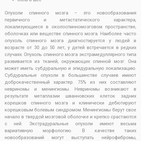
Опухоли спинного мозга – это новообразования
первичного и метастатического характера,
локализующиеся в околоспинномозговом пространстве,
оболочках или веществе спинного мозга. Наиболее часто
опухоль спинного мозга диагностируется у людей в
возрасте от 30 до 50 лет, у детей встречается в редких
случаях. Опухоль спинного мозга экстрамедуллярного типа
развивается из тканей, окружающих спинной мозг. Она
может иметь субдуральную и эпидуральную локализацию.
Субдуральные опухоли в большинстве случаев имеют
доброкачественный характер. 75% из них составляют
невриномы и менингиомы. Невриномы возникают в
результате метаплазии шванновских клеток задних
корешков спинного мозга и клинически дебютируют
корешковым болевым синдромом. Менингиомы берут свое
начало в твердой мозговой оболочке и крепко срастаются
с ней. Экстрадуральные опухоли имеют весьма
вариативную морфологию. В качестве таких
новообразований могут выступать нейрофибромы,