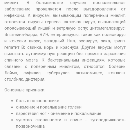
миелит. В большинстве случаев воспалительное
заболевание проявляется после выздоровления от
инфекции. К вирусам, вызывающим поперечный миелит,
относятся: вирусы герпеса, включая вирус, вызывающий
опоясывающий лишай и ветряную оспу; цитомегаловирус;
Эпштейна-Барра; ВИЧ; энтеровирусы, такие как полиовирус
и коксаки вирус; западный Нил; эховирус; зика; грипп;
гепатит В; свинка, корь и краснуха. Другие вирусы могут
вызывать аутоиммунную реакцию без прямого заражения
спинного мозга. К бактериальным инфекциям, которые
связаны с поперечным миелитом, относятся: болезнь
Лайма, сифилис, туберкулез, актиномицес, коклюш,
столбняк, дифтерия.
Основные признаки:
боль в позвоночнике
онемение и покалывание голени
парестезия ног - онемение и покалывание
чувство скованности в спине - тугоподвижность
позвоночника