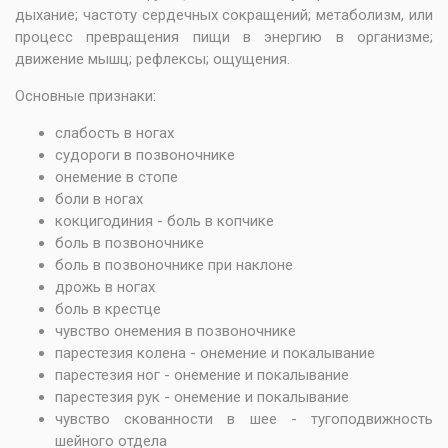
дыхание; частоту сердечных сокращений; метаболизм, или
процесс превращения пищи в энергию в организме;
движение мышц; рефлексы; ощущения.
Основные признаки:
слабость в ногах
судороги в позвоночнике
онемение в стопе
боли в ногах
кокцигодиния - боль в копчике
боль в позвоночнике
боль в позвоночнике при наклоне
дрожь в ногах
боль в крестце
чувство онемения в позвоночнике
парестезия колена - онемение и покалывание
парестезия ног - онемение и покалывание
парестезия рук - онемение и покалывание
чувство скованности в шее - тугоподвижность
шейного отдела