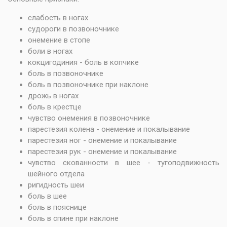
слабость в ногах
судороги в позвоночнике
онемение в стопе
боли в ногах
кокцигодиния - боль в копчике
боль в позвоночнике
боль в позвоночнике при наклоне
дрожь в ногах
боль в крестце
чувство онемения в позвоночнике
парестезия колена - онемение и покалывание
парестезия ног - онемение и покалывание
парестезия рук - онемение и покалывание
чувство скованности в шее - тугоподвижность
шейного отдела
ригидность шеи
боль в шее
боль в пояснице
боль в спине при наклоне