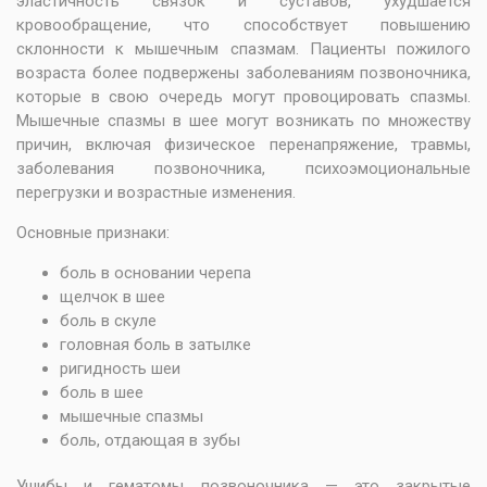
эластичность связок и суставов, ухудшается
кровообращение, что способствует повышению
склонности к мышечным спазмам. Пациенты пожилого
возраста более подвержены заболеваниям позвоночника,
которые в свою очередь могут провоцировать спазмы.
Мышечные спазмы в шее могут возникать по множеству
причин, включая физическое перенапряжение, травмы,
заболевания позвоночника, психоэмоциональные
перегрузки и возрастные изменения.
Основные признаки:
боль в основании черепа
щелчок в шее
боль в скуле
головная боль в затылке
ригидность шеи
боль в шее
мышечные спазмы
боль, отдающая в зубы
Ушибы и гематомы позвоночника — это закрытые