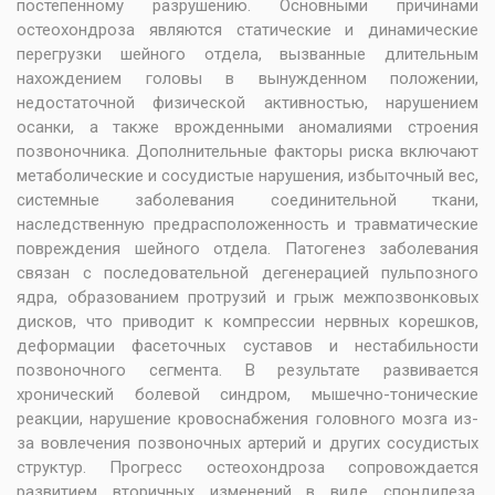
постепенному разрушению. Основными причинами
остеохондроза являются статические и динамические
перегрузки шейного отдела, вызванные длительным
нахождением головы в вынужденном положении,
недостаточной физической активностью, нарушением
осанки, а также врожденными аномалиями строения
позвоночника. Дополнительные факторы риска включают
метаболические и сосудистые нарушения, избыточный вес,
системные заболевания соединительной ткани,
наследственную предрасположенность и травматические
повреждения шейного отдела. Патогенез заболевания
связан с последовательной дегенерацией пульпозного
ядра, образованием протрузий и грыж межпозвонковых
дисков, что приводит к компрессии нервных корешков,
деформации фасеточных суставов и нестабильности
позвоночного сегмента. В результате развивается
хронический болевой синдром, мышечно-тонические
реакции, нарушение кровоснабжения головного мозга из-
за вовлечения позвоночных артерий и других сосудистых
структур. Прогресс остеохондроза сопровождается
развитием вторичных изменений в виде спондилеза,