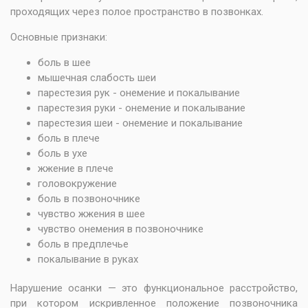
проходящих через полое пространство в позвонках.
Основные признаки:
боль в шее
мышечная слабость шеи
парестезия рук - онемение и покалывание
парестезия руки - онемение и покалывание
парестезия шеи - онемение и покалывание
боль в плече
боль в ухе
жжение в плече
головокружение
боль в позвоночнике
чувство жжения в шее
чувство онемения в позвоночнике
боль в предплечье
покалывание в руках
Нарушение осанки — это функциональное расстройство,
при котором искривленное положение позвоночника