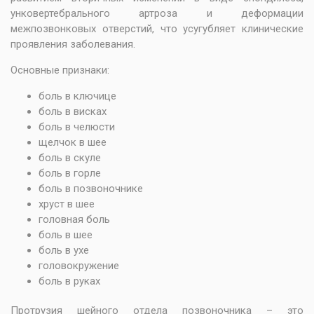
унковертебрального артроза и деформации
межпозвонковых отверстий, что усугубляет клинические
проявления заболевания.
Основные признаки:
боль в ключице
боль в висках
боль в челюсти
щелчок в шее
боль в скуле
боль в горле
боль в позвоночнике
хруст в шее
головная боль
боль в шее
боль в ухе
головокружение
боль в руках
Протрузия шейного отдела позвоночника – это