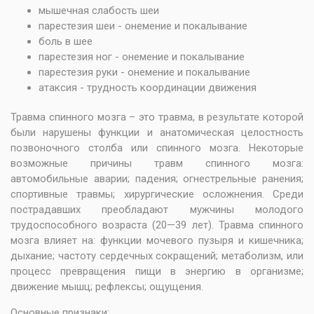
мышечная слабость шеи
парестезия шеи - онемение и покалывание
боль в шее
парестезия ног - онемение и покалывание
парестезия руки - онемение и покалывание
атаксия - трудность координации движения
Травма спинного мозга – это травма, в результате которой
были нарушены функции и анатомическая целостность
позвоночного столба или спинного мозга. Некоторые
возможные причины травм спинного мозга:
автомобильные аварии; падения; огнестрельные ранения;
спортивные травмы; хирургические осложнения. Среди
пострадавших преобладают мужчины молодого
трудоспособного возраста (20—39 лет). Травма спинного
мозга влияет на: функции мочевого пузыря и кишечника;
дыхание; частоту сердечных сокращений; метаболизм, или
процесс превращения пищи в энергию в организме;
движение мышц; рефлексы; ощущения.
Основные признаки: