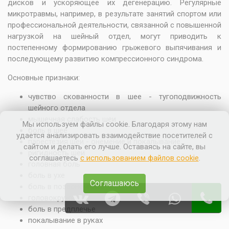
дисков и ускоряющее их дегенерацию. Регулярные
микротравмы, например, в результате занятий спортом или
профессиональной деятельности, связанной с повышенной
нагрузкой на шейный отдел, могут приводить к
постепенному формированию грыжевого выпячивания и
последующему развитию компрессионного синдрома.
Основные признаки:
чувство скованности в шее - тугоподвижность
шейного отдела
мышечная слабость шеи
Мы используем файлы cookie. Благодаря этому нам
боль в шее
удается анализировать взаимодействие посетителей с
парестезия шеи - онемение и покалывание
сайтом и делать его лучше. Оставаясь на сайте, вы
ригидность шеи
соглашаетесь
с использованием файлов cookie
.
головная боль
боль в ухе
Соглашаюсь
боль в позвоночнике
головокружение
боль в предплечье
покалывание в руках