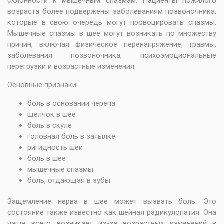
склонности к мышечным спазмам. Пациенты пожилого
возраста более подвержены заболеваниям позвоночника,
которые в свою очередь могут провоцировать спазмы.
Мышечные спазмы в шее могут возникать по множеству
причин, включая физическое перенапряжение, травмы,
заболевания позвоночника, психоэмоциональные
перегрузки и возрастные изменения.
Основные признаки:
боль в основании черепа
щелчок в шее
боль в скуле
головная боль в затылке
ригидность шеи
боль в шее
мышечные спазмы
боль, отдающая в зубы
Защемление нерва в шее может вызвать боль. Это
состояние также известно как шейная радикулопатия. Она
чаще всего возникает из-за возрастных изменений в