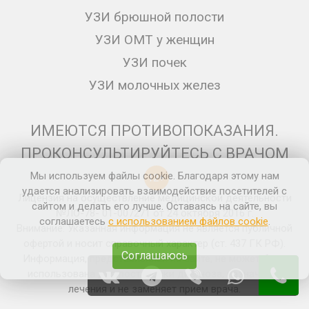
УЗИ брюшной полости
УЗИ ОМТ у женщин
УЗИ почек
УЗИ молочных желез
ИМЕЮТСЯ ПРОТИВОПОКАЗАНИЯ.
ПРОКОНСУЛЬТИРУЙТЕСЬ С ВРАЧОМ
Мы используем файлы cookie. Благодаря этому нам
12+
удается анализировать взаимодействие посетителей с
Лицензия на осуществление медицинской деятельности
сайтом и делать его лучше. Оставаясь на сайте, вы
№ЛО-78- 01-007271 от 24 октября 2016 г.
соглашаетесь
с использованием файлов cookie
.
Внимание: Указанная информация не является публичной
офертой и носит справочный характер (ст. 437 ГК РФ).
Соглашаюсь
Информация, представленная на сайте, не может быть
использована для постановки диагноза, назначения
лечения и не заменяет прием врача.