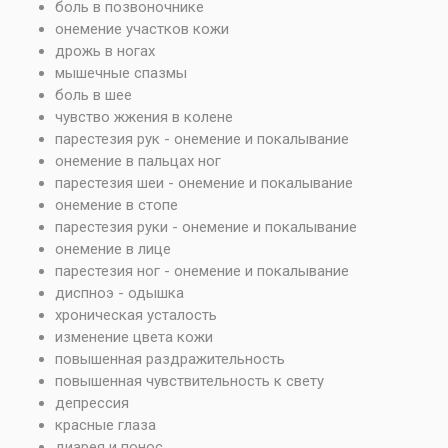
боль в позвоночнике
онемение участков кожи
дрожь в ногах
мышечные спазмы
боль в шее
чувство жжения в колене
парестезия рук - онемение и покалывание
онемение в пальцах ног
парестезия шеи - онемение и покалывание
онемение в стопе
парестезия руки - онемение и покалывание
онемение в лице
парестезия ног - онемение и покалывание
диспноэ - одышка
хроническая усталость
изменение цвета кожи
повышенная раздражительность
повышенная чувствительность к свету
депрессия
красные глаза
диарея и понос