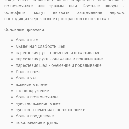
позвоночнике или травмы шеи. Костные шпоры -
остеофиты могут вызвать защемление нервов,
проходящих через полое пространство в позвонках.
Основные признаки:
боль в шее
мышечная слабость шеи
парестезия рук - онемение и покалывание
парестезия руки - онемение и покалывание
парестезия шеи - онемение и покалывание
боль в плече
боль в ухе
жжение в плече
головокружение
боль в позвоночнике
чувство жжения в шее
чувство онемения в позвоночнике
боль в предплечье
покалывание в руках