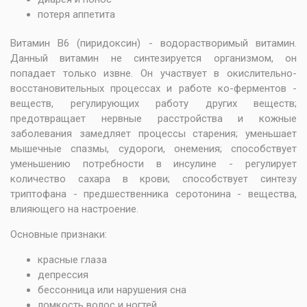
потеря аппетита
Витамин В6 (пиридоксин) - водорастворимый витамин.
Данный витамин не синтезируется организмом, он
попадает только извне. Он участвует в окислительно-
восстановительных процессах и работе ко-ферментов -
веществ, регулирующих работу других веществ;
предотвращает нервные расстройства и кожные
заболевания замедляет процессы старения; уменьшает
мышечные спазмы, судороги, онемения; способствует
уменьшению потребности в инсулине - регулирует
количество сахара в крови; способствует синтезу
триптофана - предшественника серотонина - вещества,
влияющего на настроение.
Основные признаки:
красные глаза
депрессия
бессонница или нарушения сна
ломкость волос и ногтей