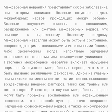
Межреберная невралгия представляет собой заболевание,
при котором возникают болевые ощущения вдоль
межреберных нервов, проходящих между ребрами.
Болевые ощущения связаны с воспалением,
раздражением или сжатием межреберных нервов, что
приводит к выраженному болевому синдрому.
Межреберная невралгия может быть острым состоянием,
сопровождающимся внезапными и интенсивными болями,
либо хроническим, когда неприятные ощущения
становятся постоянными или периодически усиливаются.
Патогенез межреберной невралгии включает нарушение
нормальной функции межреберных нервов, что может
быть вызвано различными факторами. Одной из главных
причин является механическое сжатие нервов, вызванное
воздействием внешних факторов, таких как травмы или
остеохондроз. В некоторых случаях межреберные нервы
могут быть поражены воспалением или инфекционным
процессом, что способствует развитию невралгии.
Нарушение кровоснабжения нервов, а также их компрессия
из-за остеофитов или изменений в межпозвоночных