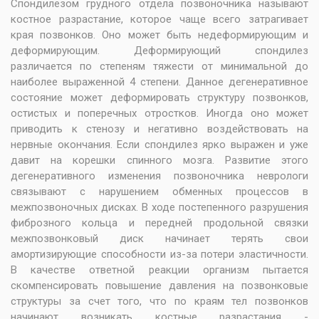
Спондилезом грудного отдела позвоночника называют
костное разрастание, которое чаще всего затрагивает
края позвонков. Оно может быть недеформирующим и
деформирующим. Деформирующий спондилез
различается по степеням тяжести от минимальной до
наиболее выраженной 4 степени. Данное дегенеративное
состояние может деформировать структуру позвонков,
остистых и поперечных отростков. Иногда оно может
приводить к стенозу и негативно воздействовать на
нервные окончания. Если спондилез ярко выражен и уже
давит на корешки спинного мозга. Развитие этого
дегенеративного изменения позвоночника неврологи
связывают с нарушением обменных процессов в
межпозвоночных дисках. В ходе постепенного разрушения
фиброзного кольца и передней продольной связки
межпозвонковый диск начинает терять свои
амортизирующие способности из-за потери эластичности.
В качестве ответной реакции организм пытается
скомпенсировать повышение давления на позвонковые
структуры за счет того, что по краям тел позвонков
начинают возникать костные разрастания -