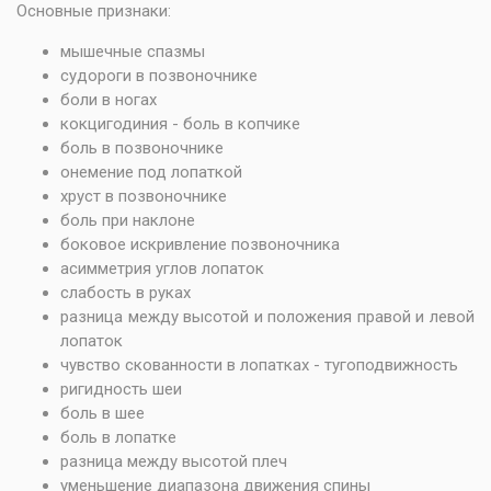
Основные признаки:
мышечные спазмы
судороги в позвоночнике
боли в ногах
кокцигодиния - боль в копчике
боль в позвоночнике
онемение под лопаткой
хруст в позвоночнике
боль при наклоне
боковое искривление позвоночника
асимметрия углов лопаток
слабость в руках
разница между высотой и положения правой и левой
лопаток
чувство скованности в лопатках - тугоподвижность
ригидность шеи
боль в шее
боль в лопатке
разница между высотой плеч
уменьшение диапазона движения спины