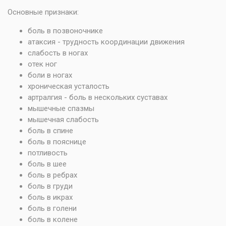
Основные признаки:
боль в позвоночнике
атаксия - трудность координации движения
слабость в ногах
отек ног
боли в ногах
хроническая усталость
артралгия - боль в нескольких суставах
мышечные спазмы
мышечная слабость
боль в спине
боль в пояснице
потливость
боль в шее
боль в ребрах
боль в груди
боль в икрах
боль в голени
боль в колене