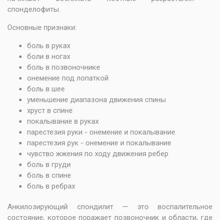
спонделофиты.
Основные признаки:
боль в руках
боли в ногах
боль в позвоночнике
онемение под лопаткой
боль в шее
уменьшение диапазона движения спины
хруст в спине
покалывание в руках
парестезия руки - онемение и покалывание
парестезия рук - онемение и покалывание
чувство жжения по ходу движения ребер
боль в груди
боль в спине
боль в ребрах
Анкилозирующий спондилит — это воспалительное
состояние, которое поражает позвоночник и области, где