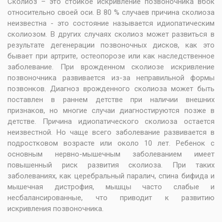
Сколиоз – это стойкое искривление позвоночника вбок
относительно своей оси. В 80 % случаев причина сколиоза
неизвестна - это состояние называется идиопатическим
сколиозом. В других случаях сколиоз может развиться в
результате дегенерации позвоночных дисков, как это
бывает при артрите, остеопорозе или как наследственное
заболевание. При врожденном сколиозе искривление
позвоночника развивается из-за неправильной формы
позвонков. Диагноз врожденного сколиоза может быть
поставлен в раннем детстве при наличии внешних
признаков, но многие случаи диагностируются позже в
детстве. Причина идиопатического сколиоза остается
неизвестной. Но чаще всего заболевание развивается в
подростковом возрасте или около 10 лет. Ребенок с
основным нервно-мышечным заболеванием имеет
повышенный риск развития сколиоза. При таких
заболеваниях, как церебральный паралич, спина бифида и
мышечная дистрофия, мышцы часто слабые и
несбалансированные, что приводит к развитию
искривления позвоночника.