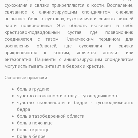
сухожилия и связки прикрепляются к кости. Воспаление,
связанное с анкилозирующим спондилитом, сначала
вызывает боль в суставах, сухожилиях и связках нижней
части позвоночника. Эта область включает в себя
крестцово-подвздошный сустав, где позвоночник
соединяется с тазом. Клиническим термином для
воспаления областей, где сухожилия и связки
прикрепляются к костям, является энтезит или
энтезопатия. Пациенты с анкилозирующим спондилитом
могут испытывать энтезит в бедрах и крестце.
Основные признаки:
боль в грудине
чувство скованности в тазу - тугоподвижность
чувство скованности в бедре - тугоподвижность
бедра
боль в тазобедренной области
боль в пояснице
боль в крестце
боль в бедре