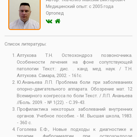
Медицинский опыт:
с 2005 года
Ортопед
Список литературы:
Алтухова Т.Н. Остеохондроз позвоночника.
Особенности лечения на фоне сопутствующей
патологии Текст.: дис. . канд. мед. наук / Т.Н.
Алтухова. Самара, 2002. - 161с.
Ю.Ананьева Л.П. Проблема боли при заболеваниях
опорно-двигательного аппарата. Обозрение мат. 12
Всемирного конгресса по боли Текст. / Л.П. Ананьева
//Боль. 2009. - № 1(22). - С.39-43.
Профилактика некоторых заболеваний внутренних
органов. Учебное пособие. - М.: Высшая школа, 1983.
- 360 c.
Гоголева Е.Ф., Новые подходы к диагностике и
терапии фибромиалгии при остеохондрозе