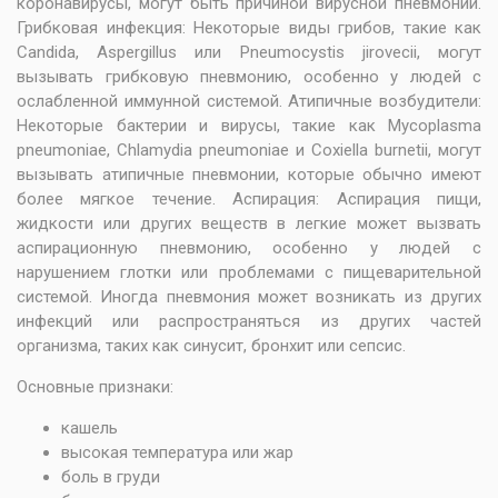
коронавирусы, могут быть причиной вирусной пневмонии.
Грибковая инфекция: Некоторые виды грибов, такие как
Candida, Aspergillus или Pneumocystis jirovecii, могут
вызывать грибковую пневмонию, особенно у людей с
ослабленной иммунной системой. Атипичные возбудители:
Некоторые бактерии и вирусы, такие как Mycoplasma
pneumoniae, Chlamydia pneumoniae и Coxiella burnetii, могут
вызывать атипичные пневмонии, которые обычно имеют
более мягкое течение. Аспирация: Аспирация пищи,
жидкости или других веществ в легкие может вызвать
аспирационную пневмонию, особенно у людей с
нарушением глотки или проблемами с пищеварительной
системой. Иногда пневмония может возникать из других
инфекций или распространяться из других частей
организма, таких как синусит, бронхит или сепсис.
Основные признаки:
кашель
высокая температура или жар
боль в груди