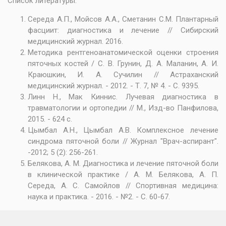
Список литературы:
Середа А.П., Мойсов А.А., Сметанин С.М. Плантарный
фасциит: диагностика и лечение // Сибирский
медицинский журнал. 2016.
Методика рентгеноанатомической оценки строения
пяточных костей / С. В. Грунин, Д. А. Маланин, А. И.
Краюшкин, И. А. Сучилин // Астраханский
медицинский журнал. - 2012. - Т. 7, № 4. - С. 9395.
Линн Н., Мак Киннис. Лучевая диагностика в
травматологии и ортопедии // М., Изд-во Панфилова,
2015. - 624 с.
Цымбал А.Н., Цымбал A.B. Комплексное лечение
синдрома пяточной боли // Журнал "Врач-аспирант".
-2012; 5 (2): 256-261.
Белякова, А. М. Диагностика и лечение пяточной боли
в клинической практике / А. М. Белякова, А. П.
Середа, А. С. Самойлов // Спортивная медицина:
наука и практика. - 2016. - №2. - С. 60-67.