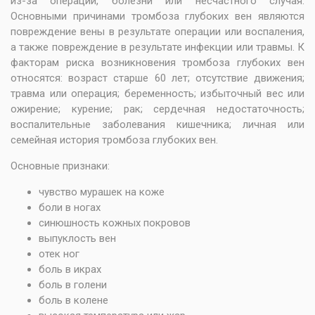
из-за операции, болезни или несчастного случая.
Основными причинами тромбоза глубоких вен являются
повреждение вены в результате операции или воспаления,
а также повреждение в результате инфекции или травмы. К
факторам риска возникновения тромбоза глубоких вен
относятся: возраст старше 60 лет; отсутствие движения;
травма или операция; беременность; избыточный вес или
ожирение; курение; рак; сердечная недостаточность;
воспалительные заболевания кишечника; личная или
семейная история тромбоза глубоких вен.
Основные признаки:
чувство мурашек на коже
боли в ногах
синюшность кожных покровов
выпуклость вен
отек ног
боль в икрах
боль в голени
боль в колене