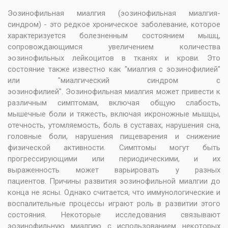
Эозинофильная миалгия (эозинофильная миалгия-
синдром) - это редкое хроническое заболевание, которое
характеризуется болезненным состоянием мышц,
сопровождающимся увеличением количества
эозинофильных лейкоцитов в тканях и крови. Это
состояние также известно как "миалгия с эозинофилией"
или "миалгический синдром с
эозинофилией". Эозинофильная миалгия может привести к
различным симптомам, включая общую слабость,
мышечные боли и тяжесть, включая икроножные мышцы,
отечность, утомляемость, боль в суставах, нарушения сна,
головные боли, нарушения пищеварения и снижение
физической активности. Симптомы могут быть
прогрессирующими или периодическими, и их
выраженность может варьировать у разных
пациентов. Причины развития эозинофильной миалгии до
конца не ясны. Однако считается, что иммунологические и
воспалительные процессы играют роль в развитии этого
состояния. Некоторые исследования связывают
эозинофильную миалгию с использованием некоторых