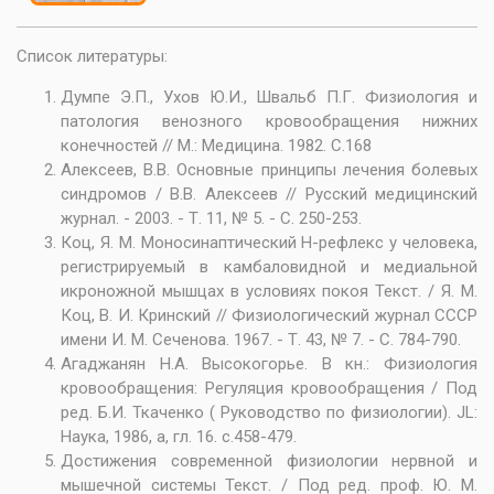
Список литературы:
Думпе Э.П., Ухов Ю.И., Швальб П.Г. Физиология и
патология венозного кровообращения нижних
конечностей // М.: Медицина. 1982. С.168
Алексеев, В.В. Основные принципы лечения болевых
синдромов / В.В. Алексеев // Русский медицинский
журнал. - 2003. - Т. 11, № 5. - С. 250-253.
Коц, Я. М. Моносинаптический Н-рефлекс у человека,
регистрируемый в камбаловидной и медиальной
икроножной мышцах в условиях покоя Текст. / Я. М.
Коц, В. И. Кринский // Физиологический журнал СССР
имени И. М. Сеченова. 1967. - Т. 43, № 7. - С. 784-790.
Агаджанян Н.А. Высокогорье. В кн.: Физиология
кровообращения: Регуляция кровообращения / Под
ред. Б.И. Ткаченко ( Руководство по физиологии). JL:
Наука, 1986, а, гл. 16. с.458-479.
Достижения современной физиологии нервной и
мышечной системы Текст. / Под ред. проф. Ю. М.