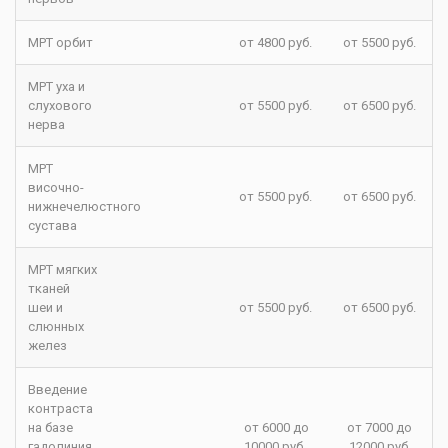
МРТ орбит
от 4800 руб.
от 5500 руб.
МРТ уха и
слухового
от 5500 руб.
от 6500 руб.
нерва
МРТ
височно-
от 5500 руб.
от 6500 руб.
нижнечелюстного
сустава
МРТ мягких
тканей
шеи и
от 5500 руб.
от 6500 руб.
слюнных
желез
Введение
контраста
на базе
от 6000 до
от 7000 до
гадолиния
10000 руб.
12000 руб.