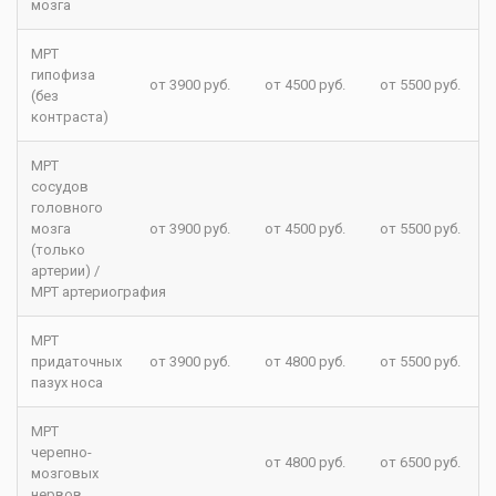
мозга
МРТ
гипофиза
от 3900 руб.
от 4500 руб.
от 5500 руб.
(без
контраста)
МРТ
сосудов
головного
мозга
от 3900 руб.
от 4500 руб.
от 5500 руб.
(только
артерии) /
МРТ артериография
МРТ
придаточных
от 3900 руб.
от 4800 руб.
от 5500 руб.
пазух носа
МРТ
черепно-
от 4800 руб.
от 6500 руб.
мозговых
нервов