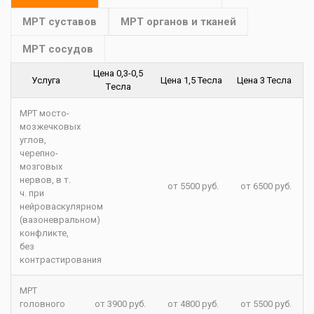
МРТ суставов
МРТ органов и тканей
МРТ сосудов
Цена 0,3-0,5
Услуга
Цена 1,5 Тесла
Цена 3 Тесла
Tесла
МРТ мосто-
мозжечковых
углов,
черепно-
мозговых
нервов, в т.
от 5500 руб.
от 6500 руб.
ч. при
нейроваскулярном
(вазоневральном)
конфликте,
без
контрастирования
МРТ
головного
от 3900 руб.
от 4800 руб.
от 5500 руб.