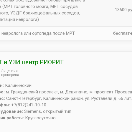
е (МРТ головного мозга, МРТ сосудов
13600 ру
ного, УЗДГ брахиоцефальных сосудов,
льтация невролога)
 невролога или ортопеда после МРТ
бесплат
 и УЗИ центр РИОРИТ
Лицензия
проверена
н:
Калининский
ро:
м. Гражданский проспект, м. Девяткино, м. проспект Просв
ес:
Санкт-Петербург
,
Калининский район, ул. Руставели д. 66 лит.
ефон:
+7(812)241-10-10
рудование:
Siemens, открытый тип
ик работы:
Круглосуточно