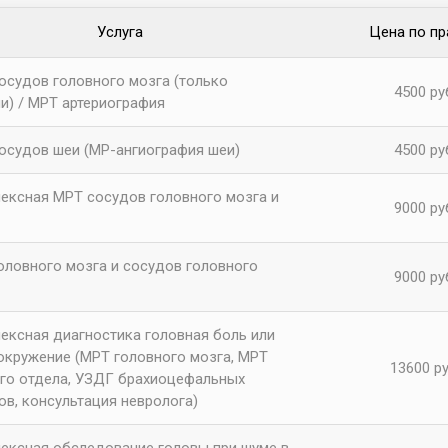
Услуга
Цена по пр
осудов головного мозга (только
4500 ру
ии) / МРТ артериография
осудов шеи (МР-ангиография шеи)
4500 ру
ексная МРТ сосудов головного мозга и
9000 ру
оловного мозга и сосудов головного
9000 ру
ексная диагностика головная боль или
окружение (МРТ головного мозга, МРТ
13600 ру
го отдела, УЗДГ брахиоцефальных
ов, консультация невролога)
ексная обследование головы при шуме в