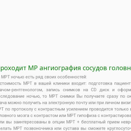
проходит МР ангиография сосудов голов
и
МРТ ночью
есть ряд своих особенностей:
стоимость МРТ
в вашей клиники входит: подготовка пациент
ачом-рентгенологом, запись снимков на CD диск и оформ
следование ночью, то МРТ снимки Вы получаете сразу по о
ача можно получить на электронную почту или при личном визи
Т по протоколу с контрастным усилением проводится только 
ловного мозга с контрастом
или
МРТ гипофиза с контрастиров
ли вы заинтересованы в опции МРТ + бесплатный прием невро
елать МРТ позвоночника
или сустава вы сможете круглосуто