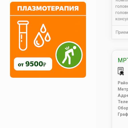
голов
голов
консу
Прием
МРТ
Райо
Мет
Адр
Тел
Обо
Граф