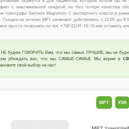
дложение окажется и для пациентов, которые хотели бы не
афию с максимальной скидкой, но без потери качества обс
м томографе Siemens Magnetom C экспертного класса в режим
. Скидки на ночную МРТ начинают действовать с 23.00 до 8.0
ужно просто позвонить по тел. +7(812)241-10-10 или оставить э
 НЕ будем ГОВОРИТЬ Вам, что мы самые ЛУЧШИЕ, мы не буде
дем убеждать вас, что мы САМЫЕ-САМЫЕ. Мы верим в
СВ
ановите свой выбор на нас!
МРТ
УЗИ
МРТ томограф