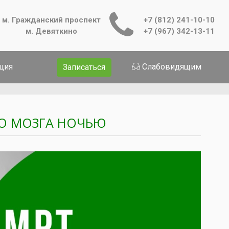
м. Гражданский проспект
+7 (812) 241-10-10
м. Девяткино
+7 (967) 342-13-11
ция
Слабовидящим
Записаться
О МОЗГА НОЧЬЮ