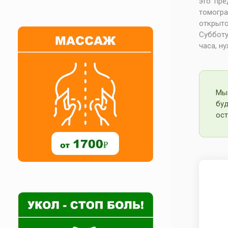
это пре
томогр
открыто
Субботу
часа, н
Мы
бу
ост