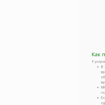
Как 
У услуг
В
вр
об
вр
МР
го
Ес
сд