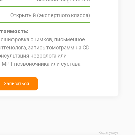
Открытый (экспертного класса)
стоимость:
расшифровка снимков, письменное
тгенолога, запись томограмм на CD
онсультация невролога или
 МРТ позвоночника или сустава
Записаться
Коды услуг