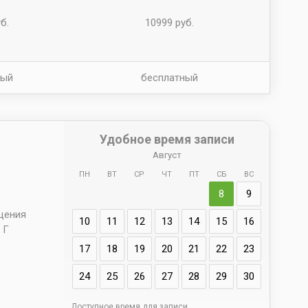
б.
10999 руб.
ный
бесплатный
Удобное время записи
Август
ПН
ВТ
СР
ЧТ
ПТ
СБ
ВС
Адрес
8
9
д. 66 
ещения
10
11
12
13
14
15
16
 Г
17
18
19
20
21
22
23
24
25
26
27
28
29
30
Доступное время для записи