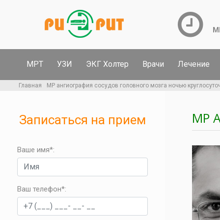
М
МРТ
УЗИ
ЭКГ Холтер
Врачи
Лечение
Главная
МР ангиография сосудов головного мозга ночью круглосуто
МР 
Записаться на прием
Ваше имя*:
Ваш телефон*
: