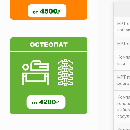
МРТ с
артер
МРТ с
Компл
шеи
МРТ г
мозга
Компл
голов
шейно
сосуд
Компл