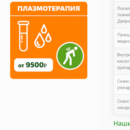
Локал
ткане
Дипро
Пункц
жидко
Внутр
кисло
препа
Сеанс
(лека
Сеанс
лекар
Наши