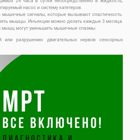
димых 24 часа в сутки непосредственно в жидкость,
ируемый насос и систему катетеров.
 мышечные сигналы, которые вызывают спастичность.
плять мышцы. Инъекции можно делать каждые 3 месяца.
х мышц могут уменьшить мышечные спазмы.
й или разрушению двигательных нервов сенсорных