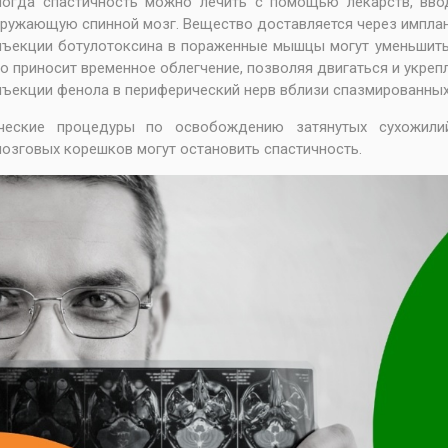
огда спастичность можно лечить с помощью лекарств, вво
ружающую спинной мозг. Вещество доставляется через имплант
ъекции ботулотоксина в пораженные мышцы могут уменьшить
о приносит временное облегчение, позволяя двигаться и укре
ъекции фенола в периферический нерв вблизи спазмированны
ические процедуры по освобождению затянутых сухожили
озговых корешков могут остановить спастичность.