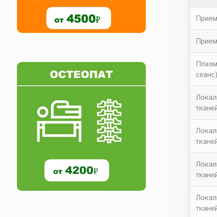
Прием
Прием
Плазм
сеанс
Локал
ткане
Локал
ткане
Локал
ткане
Локал
ткане