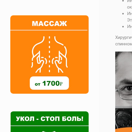
Ин
ок
Ин
Эт
Ин
Хирург
спинном