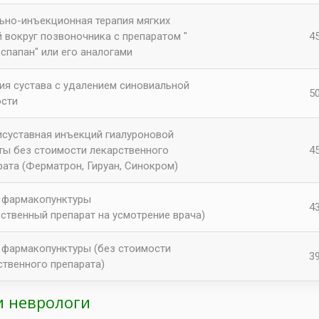
ьно-инъекционная терапия мягких
й вокруг позвоночника с препаратом "
45
спапан" или его аналогами
ия сустава с удалением синовиальной
50
сти
исуставная инъекций гиалуроновой
ты без стоимости лекарственного
45
рата (Ферматрон, Гируан, Синокром)
 фармакопунктуры
43
рственный препарат на усмотрение врача)
 фармакопунктуры (без стоимости
39
ственного препарата)
 неврологи