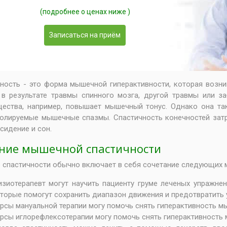
(подробнее о ценах ниже )
Записаться на приём
ность - это форма мышечной гиперактивности, которая возн
в результате травмы спинного мозга, другой травмы или з
ества, например, повышает мышечный тонус. Однако она та
олируемые мышечные спазмы. Спастичность конечностей затр
 сидение и сон.
ние мышечной спастичности
 спастичности обычно включает в себя сочетание следующих 
зиотерапевт могут научить пациенту груме леченых упражнен
торые помогут сохранить диапазон движения и предотвратить 
рсы мануальной терапии могу помочь снять гиперактивность м
рсы иглорефлексотерапии могу помочь снять гиперактивность